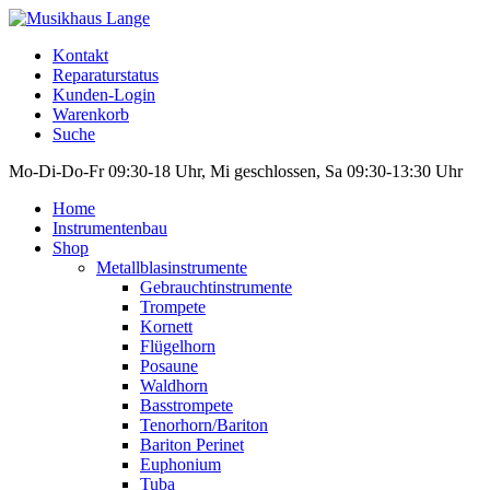
Kontakt
Reparaturstatus
Kunden-Login
Warenkorb
Suche
Mo-Di-Do-Fr 09:30-18 Uhr, Mi geschlossen, Sa 09:30-13:30 Uhr
Home
Instrumentenbau
Shop
Metallblasinstrumente
Gebrauchtinstrumente
Trompete
Kornett
Flügelhorn
Posaune
Waldhorn
Basstrompete
Tenorhorn/Bariton
Bariton Perinet
Euphonium
Tuba