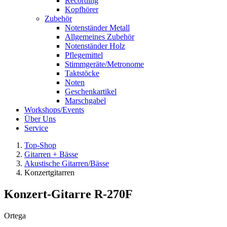
Recording
Kopfhörer
Zubehör
Notenständer Metall
Allgemeines Zubehör
Notenständer Holz
Pflegemittel
Stimmgeräte/Metronome
Taktstöcke
Noten
Geschenkartikel
Marschgabel
Workshops/Events
Über Uns
Service
Top-Shop
Gitarren + Bässe
Akustische Gitarren/Bässe
Konzertgitarren
Konzert-Gitarre R-270F
Ortega