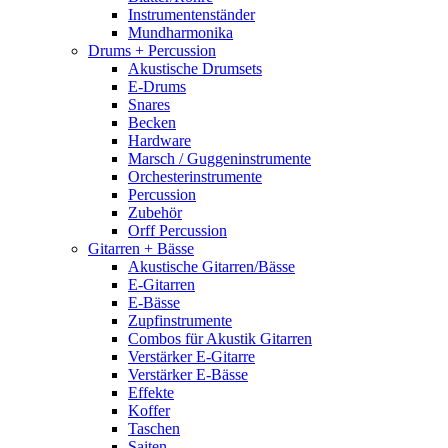
Instrumentenständer
Mundharmonika
Drums + Percussion
Akustische Drumsets
E-Drums
Snares
Becken
Hardware
Marsch / Guggeninstrumente
Orchesterinstrumente
Percussion
Zubehör
Orff Percussion
Gitarren + Bässe
Akustische Gitarren/Bässe
E-Gitarren
E-Bässe
Zupfinstrumente
Combos für Akustik Gitarren
Verstärker E-Gitarre
Verstärker E-Bässe
Effekte
Koffer
Taschen
Saiten