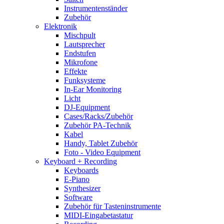
Instrumentenständer
Zubehör
Elektronik
Mischpult
Lautsprecher
Endstufen
Mikrofone
Effekte
Funksysteme
In-Ear Monitoring
Licht
DJ-Equipment
Cases/Racks/Zubehör
Zubehör PA-Technik
Kabel
Handy, Tablet Zubehör
Foto - Video Equipment
Keyboard + Recording
Keyboards
E-Piano
Synthesizer
Software
Zubehör für Tasteninstrumente
MIDI-Eingabetastatur