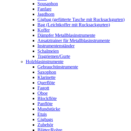
Sousaphon
Fanfare
Jagdhorn
Gigbag (gefütterte Tasche mit Rucksackgurten)
Bag (Leichtkoffer mit Rucksackgurten)
Koffer
Dämpfer Metallblasinstrumente
Ansatztrainer für Metallblasinstrumente
Instrumentenständer
Schalmeien
Tragriemen/Gurte
Holzblasinstrumente
Gebrauchtinstrumente
Saxophon
Klarinette
Querflöte
Fagott
Oboe
Blockflöte
Panflöte
Mundstücke
Etuis
Gigbags
Zubehör
Blätter/Rohre