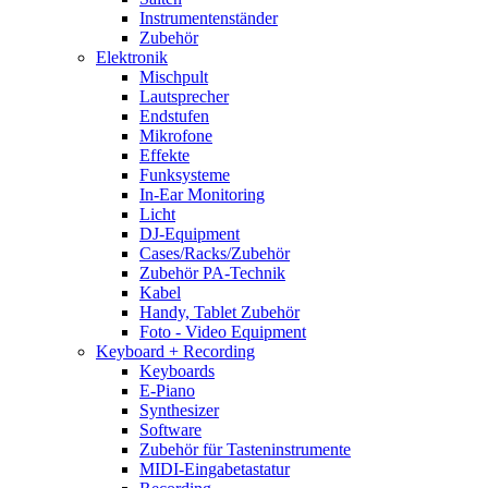
Instrumentenständer
Zubehör
Elektronik
Mischpult
Lautsprecher
Endstufen
Mikrofone
Effekte
Funksysteme
In-Ear Monitoring
Licht
DJ-Equipment
Cases/Racks/Zubehör
Zubehör PA-Technik
Kabel
Handy, Tablet Zubehör
Foto - Video Equipment
Keyboard + Recording
Keyboards
E-Piano
Synthesizer
Software
Zubehör für Tasteninstrumente
MIDI-Eingabetastatur