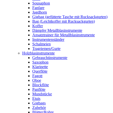
Sousaphon
Fanfare
Jagdhorn
Gigbag (gefütterte Tasche mit Rucksackgurten)
Bag (Leichtkoffer mit Rucksackgurten)
Koffer
Dämpfer Metallblasinstrumente
Ansatztrainer für Metallblasinstrumente
Instrumentenständer
Schalmeien
Tragriemen/Gurte
Holzblasinstrumente
Gebrauchtinstrumente
Saxophon
Klarinette
Querflöte
Fagott
Oboe
Blockflöte
Panflöte
Mundstücke
Etuis
Gigbags
Zubehör
Blätter/Rohre