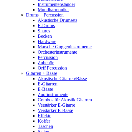
Instrumentenständer
Mundharmonika
Drums + Percussion
Akustische Drumsets
E-Drums
Snares
Becken
Hardware
Marsch / Guggeninstrumente
Orchesterinstrumente
Percussion
Zubehör
Orff Percussion
Gitarren + Bässe
Akustische Gitarren/Bässe
E-Gitarren
E-Bässe
Zupfinstrumente
Combos für Akustik Gitarren
Verstärker E-Gitarre
Verstärker E-Bässe
Effekte
Koffer
Taschen
Saiten