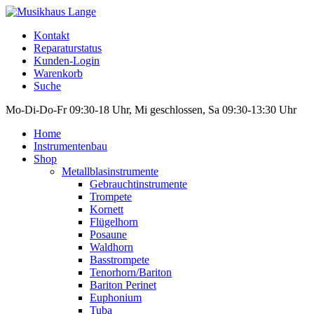
Kontakt
Reparaturstatus
Kunden-Login
Warenkorb
Suche
Mo-Di-Do-Fr 09:30-18 Uhr, Mi geschlossen, Sa 09:30-13:30 Uhr
Home
Instrumentenbau
Shop
Metallblasinstrumente
Gebrauchtinstrumente
Trompete
Kornett
Flügelhorn
Posaune
Waldhorn
Basstrompete
Tenorhorn/Bariton
Bariton Perinet
Euphonium
Tuba