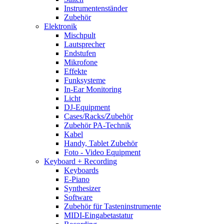
Instrumentenständer
Zubehör
Elektronik
Mischpult
Lautsprecher
Endstufen
Mikrofone
Effekte
Funksysteme
In-Ear Monitoring
Licht
DJ-Equipment
Cases/Racks/Zubehör
Zubehör PA-Technik
Kabel
Handy, Tablet Zubehör
Foto - Video Equipment
Keyboard + Recording
Keyboards
E-Piano
Synthesizer
Software
Zubehör für Tasteninstrumente
MIDI-Eingabetastatur