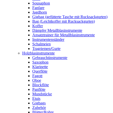
Sousaphon
Fanfare
Jagdhorn
Gigbag (gefütterte Tasche mit Rucksackgurten)
Bag (Leichtkoffer mit Rucksackgurten)
Koffer
Dämpfer Metallblasinstrumente
Ansatztrainer für Metallblasinstrumente
Instrumentenständer
Schalmeien
Tragriemen/Gurte
Holzblasinstrumente
Gebrauchtinstrumente
Saxophon
Klarinette
Querflöte
Fagott
Oboe
Blockflöte
Panflöte
Mundstücke
Etuis
Gigbags
Zubehör
Blätter/Rohre