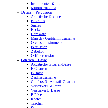
Instrumentenständer
Mundharmonika
Drums + Percussion
Akustische Drumsets
E-Drums
Snares
Becken
Hardware
Marsch / Guggeninstrumente
Orchesterinstrumente
Percussion
Zubehör
Orff Percussion
Gitarren + Bässe
Akustische Gitarren/Bässe
E-Gitarren
E-Bässe
Zupfinstrumente
Combos für Akustik Gitarren
Verstärker E-Gitarre
Verstärker E-Bässe
Effekte
Koffer
Taschen
Saiten