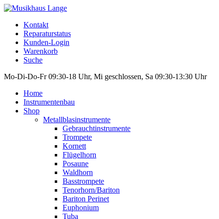
Kontakt
Reparaturstatus
Kunden-Login
Warenkorb
Suche
Mo-Di-Do-Fr 09:30-18 Uhr, Mi geschlossen, Sa 09:30-13:30 Uhr
Home
Instrumentenbau
Shop
Metallblasinstrumente
Gebrauchtinstrumente
Trompete
Kornett
Flügelhorn
Posaune
Waldhorn
Basstrompete
Tenorhorn/Bariton
Bariton Perinet
Euphonium
Tuba