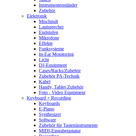
Instrumentenständer
Zubehör
Elektronik
Mischpult
Lautsprecher
Endstufen
Mikrofone
Effekte
Funksysteme
In-Ear Monitoring
Licht
DJ-Equipment
Cases/Racks/Zubehör
Zubehör PA-Technik
Kabel
Handy, Tablet Zubehör
Foto - Video Equipment
Keyboard + Recording
Keyboards
E-Piano
Synthesizer
Software
Zubehör für Tasteninstrumente
MIDI-Eingabetastatur