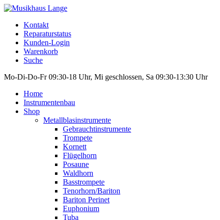
Kontakt
Reparaturstatus
Kunden-Login
Warenkorb
Suche
Mo-Di-Do-Fr 09:30-18 Uhr, Mi geschlossen, Sa 09:30-13:30 Uhr
Home
Instrumentenbau
Shop
Metallblasinstrumente
Gebrauchtinstrumente
Trompete
Kornett
Flügelhorn
Posaune
Waldhorn
Basstrompete
Tenorhorn/Bariton
Bariton Perinet
Euphonium
Tuba