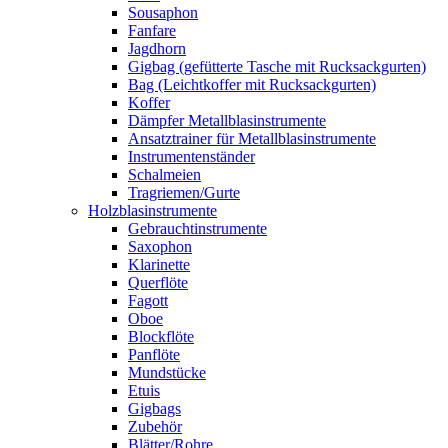
Sousaphon
Fanfare
Jagdhorn
Gigbag (gefütterte Tasche mit Rucksackgurten)
Bag (Leichtkoffer mit Rucksackgurten)
Koffer
Dämpfer Metallblasinstrumente
Ansatztrainer für Metallblasinstrumente
Instrumentenständer
Schalmeien
Tragriemen/Gurte
Holzblasinstrumente
Gebrauchtinstrumente
Saxophon
Klarinette
Querflöte
Fagott
Oboe
Blockflöte
Panflöte
Mundstücke
Etuis
Gigbags
Zubehör
Blätter/Rohre