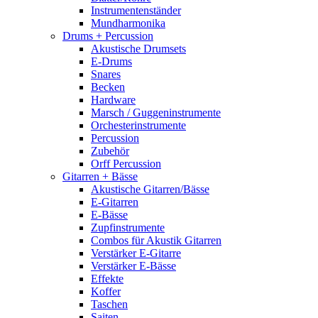
Instrumentenständer
Mundharmonika
Drums + Percussion
Akustische Drumsets
E-Drums
Snares
Becken
Hardware
Marsch / Guggeninstrumente
Orchesterinstrumente
Percussion
Zubehör
Orff Percussion
Gitarren + Bässe
Akustische Gitarren/Bässe
E-Gitarren
E-Bässe
Zupfinstrumente
Combos für Akustik Gitarren
Verstärker E-Gitarre
Verstärker E-Bässe
Effekte
Koffer
Taschen
Saiten