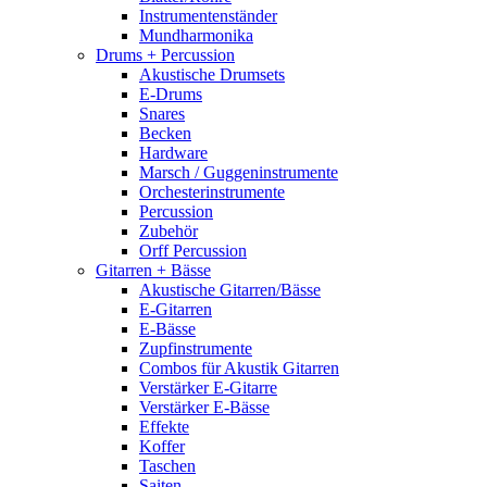
Instrumentenständer
Mundharmonika
Drums + Percussion
Akustische Drumsets
E-Drums
Snares
Becken
Hardware
Marsch / Guggeninstrumente
Orchesterinstrumente
Percussion
Zubehör
Orff Percussion
Gitarren + Bässe
Akustische Gitarren/Bässe
E-Gitarren
E-Bässe
Zupfinstrumente
Combos für Akustik Gitarren
Verstärker E-Gitarre
Verstärker E-Bässe
Effekte
Koffer
Taschen
Saiten