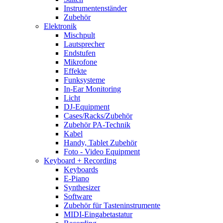
Instrumentenständer
Zubehör
Elektronik
Mischpult
Lautsprecher
Endstufen
Mikrofone
Effekte
Funksysteme
In-Ear Monitoring
Licht
DJ-Equipment
Cases/Racks/Zubehör
Zubehör PA-Technik
Kabel
Handy, Tablet Zubehör
Foto - Video Equipment
Keyboard + Recording
Keyboards
E-Piano
Synthesizer
Software
Zubehör für Tasteninstrumente
MIDI-Eingabetastatur