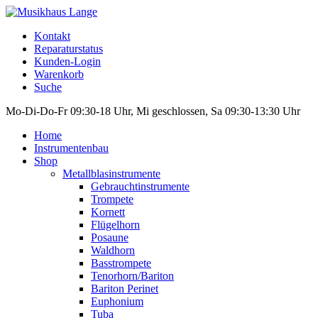
Kontakt
Reparaturstatus
Kunden-Login
Warenkorb
Suche
Mo-Di-Do-Fr 09:30-18 Uhr, Mi geschlossen, Sa 09:30-13:30 Uhr
Home
Instrumentenbau
Shop
Metallblasinstrumente
Gebrauchtinstrumente
Trompete
Kornett
Flügelhorn
Posaune
Waldhorn
Basstrompete
Tenorhorn/Bariton
Bariton Perinet
Euphonium
Tuba