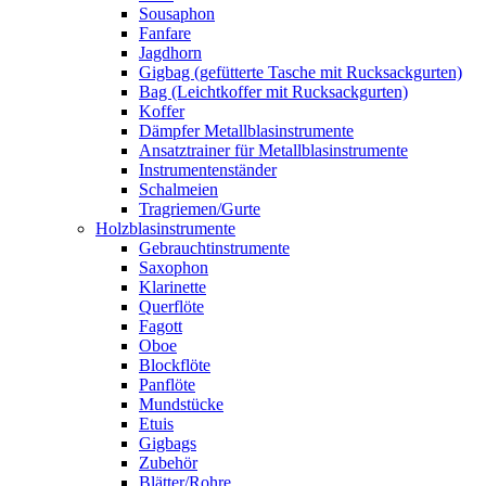
Sousaphon
Fanfare
Jagdhorn
Gigbag (gefütterte Tasche mit Rucksackgurten)
Bag (Leichtkoffer mit Rucksackgurten)
Koffer
Dämpfer Metallblasinstrumente
Ansatztrainer für Metallblasinstrumente
Instrumentenständer
Schalmeien
Tragriemen/Gurte
Holzblasinstrumente
Gebrauchtinstrumente
Saxophon
Klarinette
Querflöte
Fagott
Oboe
Blockflöte
Panflöte
Mundstücke
Etuis
Gigbags
Zubehör
Blätter/Rohre