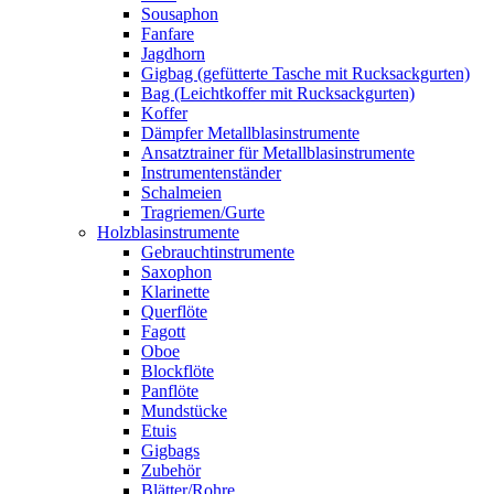
Sousaphon
Fanfare
Jagdhorn
Gigbag (gefütterte Tasche mit Rucksackgurten)
Bag (Leichtkoffer mit Rucksackgurten)
Koffer
Dämpfer Metallblasinstrumente
Ansatztrainer für Metallblasinstrumente
Instrumentenständer
Schalmeien
Tragriemen/Gurte
Holzblasinstrumente
Gebrauchtinstrumente
Saxophon
Klarinette
Querflöte
Fagott
Oboe
Blockflöte
Panflöte
Mundstücke
Etuis
Gigbags
Zubehör
Blätter/Rohre