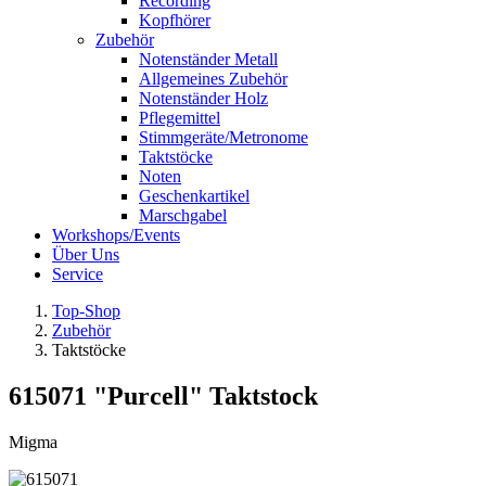
Recording
Kopfhörer
Zubehör
Notenständer Metall
Allgemeines Zubehör
Notenständer Holz
Pflegemittel
Stimmgeräte/Metronome
Taktstöcke
Noten
Geschenkartikel
Marschgabel
Workshops/Events
Über Uns
Service
Top-Shop
Zubehör
Taktstöcke
615071 "Purcell" Taktstock
Migma