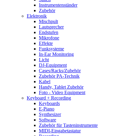
Instrumentenständer
Zubehör
Elektronik
Mischpult
Lautsprecher
Endstufen
Mikrofone
Effekte
Funksysteme
In-Ear Monitoring
Licht
DJ-Equipment
Cases/Racks/Zubehör
Zubehör PA-Technik
Kabel
Handy, Tablet Zubehör
Foto - Video Equipment
Keyboard + Recording
Keyboards
E-Piano
Synthesizer
Software
Zubehör für Tasteninstrumente
MIDI-Eingabetastatur