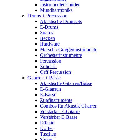
Instrumentenständer
Mundharmonika
Drums + Percussion
Akustische Drumsets
E-Drums
Snares
Becken
Hardware
Marsch / Guggeninstrumente
Orchesterinstrumente
Percussion
Zubehör
Orff Percussion
Gitarren + Bässe
Akustische Gitarren/Bässe
E-Gitarren
E-Bässe
Zupfinstrumente
Combos für Akustik Gitarren
Verstärker E-Gitarre
Verstärker E-Bässe
Effekte
Koffer
Taschen
Saiten