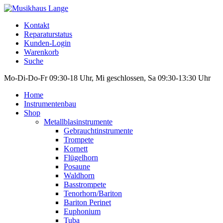
Kontakt
Reparaturstatus
Kunden-Login
Warenkorb
Suche
Mo-Di-Do-Fr 09:30-18 Uhr, Mi geschlossen, Sa 09:30-13:30 Uhr
Home
Instrumentenbau
Shop
Metallblasinstrumente
Gebrauchtinstrumente
Trompete
Kornett
Flügelhorn
Posaune
Waldhorn
Basstrompete
Tenorhorn/Bariton
Bariton Perinet
Euphonium
Tuba