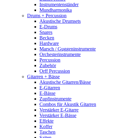
Instrumentenständer
Mundharmonika
Drums + Percussion
Akustische Drumsets
E-Drums
Snares
Becken
Hardware
Marsch / Guggeninstrumente
Orchesterinstrumente
Percussion
Zubehör
Orff Percussion
Gitarren + Bässe
Akustische Gitarren/Bässe
E-Gitarren
E-Bässe
Zupfinstrumente
Combos für Akustik Gitarren
Verstärker E-Gitarre
Verstärker E-Bässe
Effekte
Koffer
Taschen
Saiten