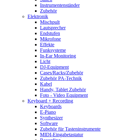
Instrumentenständer
Zubehör
Elektronik
Mischpult
Lautsprecher
Endstufen
Mikrofone
Effekte
Funksysteme
In-Ear Monitoring
Licht
DJ-Equipment
Cases/Racks/Zubehör
Zubehör PA-Technik
Kabel
Handy, Tablet Zubehör
Foto - Video Equipment
Keyboard + Recording
Keyboards
E-Piano
Synthesizer
Software
Zubehör für Tasteninstrumente
MIDI-Eingabetastatur