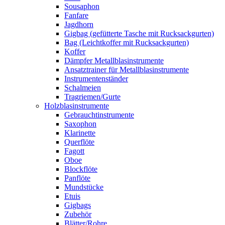
Sousaphon
Fanfare
Jagdhorn
Gigbag (gefütterte Tasche mit Rucksackgurten)
Bag (Leichtkoffer mit Rucksackgurten)
Koffer
Dämpfer Metallblasinstrumente
Ansatztrainer für Metallblasinstrumente
Instrumentenständer
Schalmeien
Tragriemen/Gurte
Holzblasinstrumente
Gebrauchtinstrumente
Saxophon
Klarinette
Querflöte
Fagott
Oboe
Blockflöte
Panflöte
Mundstücke
Etuis
Gigbags
Zubehör
Blätter/Rohre