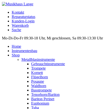
Kontakt
Reparaturstatus
Kunden-Login
Warenkorb
Suche
Mo-Di-Do-Fr 09:30-18 Uhr, Mi geschlossen, Sa 09:30-13:30 Uhr
Home
Instrumentenbau
Shop
Metallblasinstrumente
Gebrauchtinstrumente
Trompete
Kornett
Flügelhorn
Posaune
Waldhorn
Basstrompete
Tenorhorn/Bariton
Bariton Perinet
Euphonium
Tuba