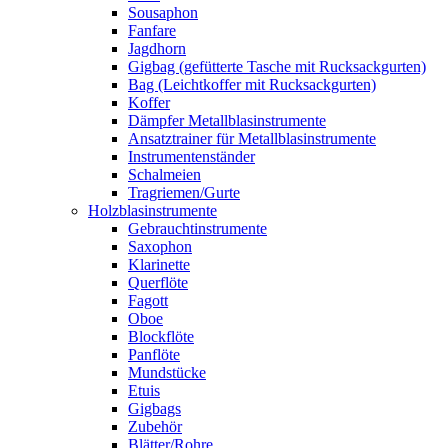
Sousaphon
Fanfare
Jagdhorn
Gigbag (gefütterte Tasche mit Rucksackgurten)
Bag (Leichtkoffer mit Rucksackgurten)
Koffer
Dämpfer Metallblasinstrumente
Ansatztrainer für Metallblasinstrumente
Instrumentenständer
Schalmeien
Tragriemen/Gurte
Holzblasinstrumente
Gebrauchtinstrumente
Saxophon
Klarinette
Querflöte
Fagott
Oboe
Blockflöte
Panflöte
Mundstücke
Etuis
Gigbags
Zubehör
Blätter/Rohre