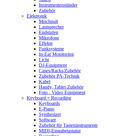
Instrumentenständer
Zubehör
Elektronik
Mischpult
Lautsprecher
Endstufen
Mikrofone
Effekte
Funksysteme
In-Ear Monitoring
Licht
DJ-Equipment
Cases/Racks/Zubehör
Zubehör PA-Technik
Kabel
Handy, Tablet Zubehör
Foto - Video Equipment
Keyboard + Recording
Keyboards
E-Piano
Synthesizer
Software
Zubehör für Tasteninstrumente
MIDI-Eingabetastatur