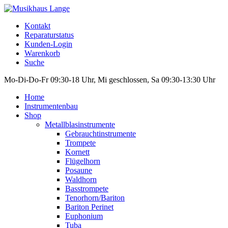
Kontakt
Reparaturstatus
Kunden-Login
Warenkorb
Suche
Mo-Di-Do-Fr 09:30-18 Uhr, Mi geschlossen, Sa 09:30-13:30 Uhr
Home
Instrumentenbau
Shop
Metallblasinstrumente
Gebrauchtinstrumente
Trompete
Kornett
Flügelhorn
Posaune
Waldhorn
Basstrompete
Tenorhorn/Bariton
Bariton Perinet
Euphonium
Tuba