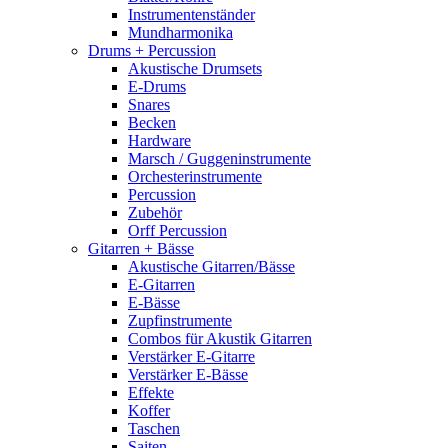
Instrumentenständer
Mundharmonika
Drums + Percussion
Akustische Drumsets
E-Drums
Snares
Becken
Hardware
Marsch / Guggeninstrumente
Orchesterinstrumente
Percussion
Zubehör
Orff Percussion
Gitarren + Bässe
Akustische Gitarren/Bässe
E-Gitarren
E-Bässe
Zupfinstrumente
Combos für Akustik Gitarren
Verstärker E-Gitarre
Verstärker E-Bässe
Effekte
Koffer
Taschen
Saiten