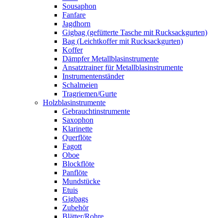
Sousaphon
Fanfare
Jagdhorn
Gigbag (gefütterte Tasche mit Rucksackgurten)
Bag (Leichtkoffer mit Rucksackgurten)
Koffer
Dämpfer Metallblasinstrumente
Ansatztrainer für Metallblasinstrumente
Instrumentenständer
Schalmeien
Tragriemen/Gurte
Holzblasinstrumente
Gebrauchtinstrumente
Saxophon
Klarinette
Querflöte
Fagott
Oboe
Blockflöte
Panflöte
Mundstücke
Etuis
Gigbags
Zubehör
Blätter/Rohre