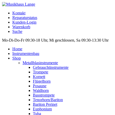
Kontakt
Reparaturstatus
Kunden-Login
Warenkorb
Suche
Mo-Di-Do-Fr 09:30-18 Uhr, Mi geschlossen, Sa 09:30-13:30 Uhr
Home
Instrumentenbau
Shop
Metallblasinstrumente
Gebrauchtinstrumente
Trompete
Kornett
Flügelhorn
Posaune
Waldhorn
Basstrompete
Tenorhorn/Bariton
Bariton Perinet
Euphonium
Tuba