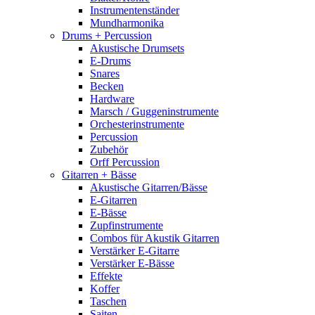
Instrumentenständer
Mundharmonika
Drums + Percussion
Akustische Drumsets
E-Drums
Snares
Becken
Hardware
Marsch / Guggeninstrumente
Orchesterinstrumente
Percussion
Zubehör
Orff Percussion
Gitarren + Bässe
Akustische Gitarren/Bässe
E-Gitarren
E-Bässe
Zupfinstrumente
Combos für Akustik Gitarren
Verstärker E-Gitarre
Verstärker E-Bässe
Effekte
Koffer
Taschen
Saiten