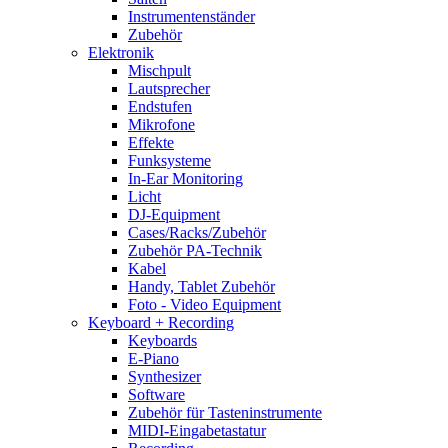
Instrumentenständer
Zubehör
Elektronik
Mischpult
Lautsprecher
Endstufen
Mikrofone
Effekte
Funksysteme
In-Ear Monitoring
Licht
DJ-Equipment
Cases/Racks/Zubehör
Zubehör PA-Technik
Kabel
Handy, Tablet Zubehör
Foto - Video Equipment
Keyboard + Recording
Keyboards
E-Piano
Synthesizer
Software
Zubehör für Tasteninstrumente
MIDI-Eingabetastatur