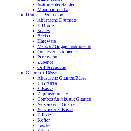
Instrumentenständer
Mundharmonika
Drums + Percussion
Akustische Drumsets
E-Drums
Snares
Becken
Hardware
Marsch / Guggeninstrumente
Orchesterinstrumente
Percussion
Zubehör
Orff Percussion
Gitarren + Bässe
Akustische Gitarren/Bässe
E-Gitarren
E-Bässe
Zupfinstrumente
Combos für Akustik Gitarren
Verstärker E-Gitarre
Verstärker E-Bässe
Effekte
Koffer
Taschen
Saiten