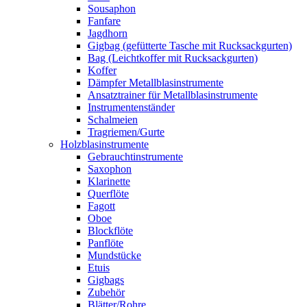
Sousaphon
Fanfare
Jagdhorn
Gigbag (gefütterte Tasche mit Rucksackgurten)
Bag (Leichtkoffer mit Rucksackgurten)
Koffer
Dämpfer Metallblasinstrumente
Ansatztrainer für Metallblasinstrumente
Instrumentenständer
Schalmeien
Tragriemen/Gurte
Holzblasinstrumente
Gebrauchtinstrumente
Saxophon
Klarinette
Querflöte
Fagott
Oboe
Blockflöte
Panflöte
Mundstücke
Etuis
Gigbags
Zubehör
Blätter/Rohre