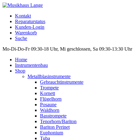
Kontakt
Reparaturstatus
Kunden-Login
Warenkorb
Suche
Mo-Di-Do-Fr 09:30-18 Uhr, Mi geschlossen, Sa 09:30-13:30 Uhr
Home
Instrumentenbau
Shop
Metallblasinstrumente
Gebrauchtinstrumente
Trompete
Kornett
Flügelhorn
Posaune
Waldhorn
Basstrompete
Tenorhorn/Bariton
Bariton Perinet
Euphonium
Tuba