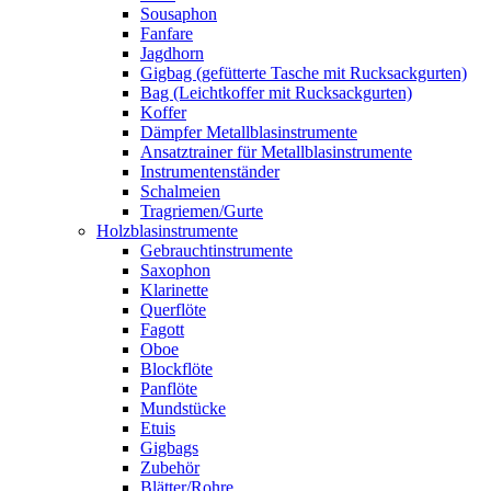
Sousaphon
Fanfare
Jagdhorn
Gigbag (gefütterte Tasche mit Rucksackgurten)
Bag (Leichtkoffer mit Rucksackgurten)
Koffer
Dämpfer Metallblasinstrumente
Ansatztrainer für Metallblasinstrumente
Instrumentenständer
Schalmeien
Tragriemen/Gurte
Holzblasinstrumente
Gebrauchtinstrumente
Saxophon
Klarinette
Querflöte
Fagott
Oboe
Blockflöte
Panflöte
Mundstücke
Etuis
Gigbags
Zubehör
Blätter/Rohre