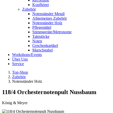
Recording
Kopfhörer
Zubehör
Notenständer Metall
Allgemeines Zubehör
Notenständer Holz
Pflegemittel
Stimmgeräte/Metronome
Taktstöcke
Noten
Geschenkartikel
Marschgabel
Workshops/Events
Über Uns
Service
Top-Shop
Zubehör
Notenständer Holz
118/4 Orchesternotenpult Nussbaum
König & Meyer