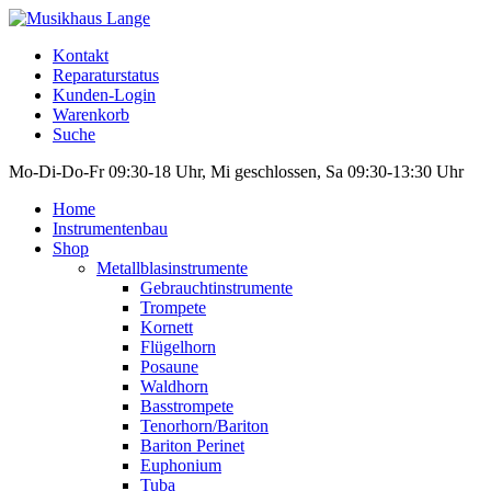
Kontakt
Reparaturstatus
Kunden-Login
Warenkorb
Suche
Mo-Di-Do-Fr 09:30-18 Uhr, Mi geschlossen, Sa 09:30-13:30 Uhr
Home
Instrumentenbau
Shop
Metallblasinstrumente
Gebrauchtinstrumente
Trompete
Kornett
Flügelhorn
Posaune
Waldhorn
Basstrompete
Tenorhorn/Bariton
Bariton Perinet
Euphonium
Tuba