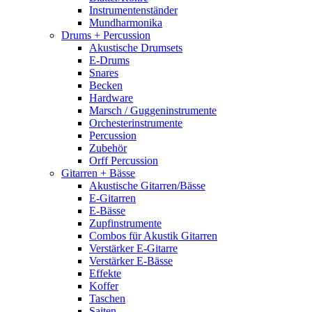
Instrumentenständer
Mundharmonika
Drums + Percussion
Akustische Drumsets
E-Drums
Snares
Becken
Hardware
Marsch / Guggeninstrumente
Orchesterinstrumente
Percussion
Zubehör
Orff Percussion
Gitarren + Bässe
Akustische Gitarren/Bässe
E-Gitarren
E-Bässe
Zupfinstrumente
Combos für Akustik Gitarren
Verstärker E-Gitarre
Verstärker E-Bässe
Effekte
Koffer
Taschen
Saiten