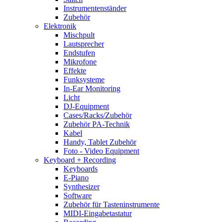
Instrumentenständer
Zubehör
Elektronik
Mischpult
Lautsprecher
Endstufen
Mikrofone
Effekte
Funksysteme
In-Ear Monitoring
Licht
DJ-Equipment
Cases/Racks/Zubehör
Zubehör PA-Technik
Kabel
Handy, Tablet Zubehör
Foto - Video Equipment
Keyboard + Recording
Keyboards
E-Piano
Synthesizer
Software
Zubehör für Tasteninstrumente
MIDI-Eingabetastatur