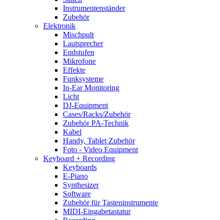
Instrumentenständer
Zubehör
Elektronik
Mischpult
Lautsprecher
Endstufen
Mikrofone
Effekte
Funksysteme
In-Ear Monitoring
Licht
DJ-Equipment
Cases/Racks/Zubehör
Zubehör PA-Technik
Kabel
Handy, Tablet Zubehör
Foto - Video Equipment
Keyboard + Recording
Keyboards
E-Piano
Synthesizer
Software
Zubehör für Tasteninstrumente
MIDI-Eingabetastatur