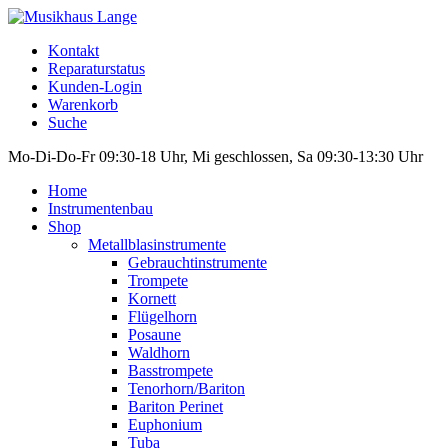
Kontakt
Reparaturstatus
Kunden-Login
Warenkorb
Suche
Mo-Di-Do-Fr 09:30-18 Uhr, Mi geschlossen, Sa 09:30-13:30 Uhr
Home
Instrumentenbau
Shop
Metallblasinstrumente
Gebrauchtinstrumente
Trompete
Kornett
Flügelhorn
Posaune
Waldhorn
Basstrompete
Tenorhorn/Bariton
Bariton Perinet
Euphonium
Tuba