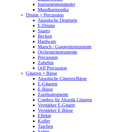
Instrumentenständer
Mundharmonika
Drums + Percussion
Akustische Drumsets
E-Drums
Snares
Becken
Hardware
Marsch / Guggeninstrumente
Orchesterinstrumente
Percussion
Zubehör
Orff Percussion
Gitarren + Bässe
Akustische Gitarren/Bässe
E-Gitarren
E-Bässe
Zupfinstrumente
Combos für Akustik Gitarren
Verstärker E-Gitarre
Verstärker E-Bässe
Effekte
Koffer
Taschen
Saiten