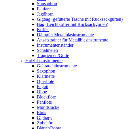
Sousaphon
Fanfare
Jagdhorn
Gigbag (gefütterte Tasche mit Rucksackgurten)
Bag (Leichtkoffer mit Rucksackgurten)
Koffer
Dämpfer Metallblasinstrumente
Ansatztrainer für Metallblasinstrumente
Instrumentenständer
Schalmeien
Tragriemen/Gurte
Holzblasinstrumente
Gebrauchtinstrumente
Saxophon
Klarinette
Querflöte
Fagott
Oboe
Blockflöte
Panflöte
Mundstücke
Etuis
Gigbags
Zubehör
Blätter/Rohre