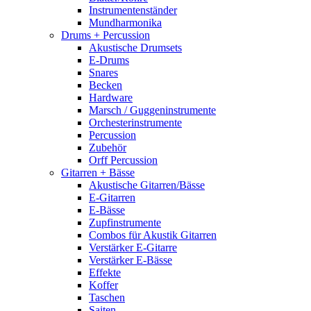
Instrumentenständer
Mundharmonika
Drums + Percussion
Akustische Drumsets
E-Drums
Snares
Becken
Hardware
Marsch / Guggeninstrumente
Orchesterinstrumente
Percussion
Zubehör
Orff Percussion
Gitarren + Bässe
Akustische Gitarren/Bässe
E-Gitarren
E-Bässe
Zupfinstrumente
Combos für Akustik Gitarren
Verstärker E-Gitarre
Verstärker E-Bässe
Effekte
Koffer
Taschen
Saiten