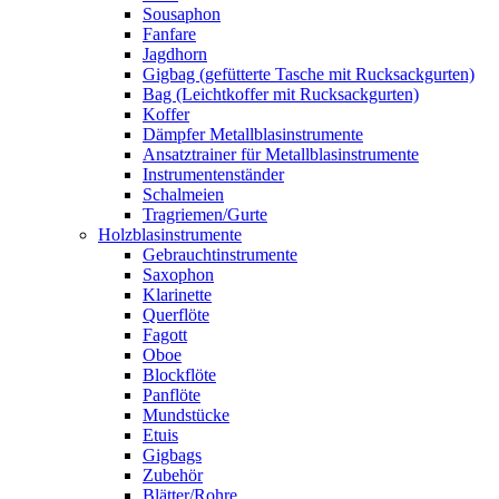
Sousaphon
Fanfare
Jagdhorn
Gigbag (gefütterte Tasche mit Rucksackgurten)
Bag (Leichtkoffer mit Rucksackgurten)
Koffer
Dämpfer Metallblasinstrumente
Ansatztrainer für Metallblasinstrumente
Instrumentenständer
Schalmeien
Tragriemen/Gurte
Holzblasinstrumente
Gebrauchtinstrumente
Saxophon
Klarinette
Querflöte
Fagott
Oboe
Blockflöte
Panflöte
Mundstücke
Etuis
Gigbags
Zubehör
Blätter/Rohre