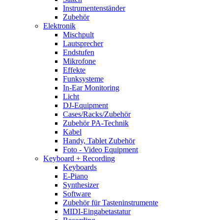
Instrumentenständer
Zubehör
Elektronik
Mischpult
Lautsprecher
Endstufen
Mikrofone
Effekte
Funksysteme
In-Ear Monitoring
Licht
DJ-Equipment
Cases/Racks/Zubehör
Zubehör PA-Technik
Kabel
Handy, Tablet Zubehör
Foto - Video Equipment
Keyboard + Recording
Keyboards
E-Piano
Synthesizer
Software
Zubehör für Tasteninstrumente
MIDI-Eingabetastatur