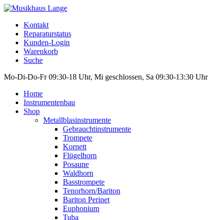
Kontakt
Reparaturstatus
Kunden-Login
Warenkorb
Suche
Mo-Di-Do-Fr 09:30-18 Uhr, Mi geschlossen, Sa 09:30-13:30 Uhr
Home
Instrumentenbau
Shop
Metallblasinstrumente
Gebrauchtinstrumente
Trompete
Kornett
Flügelhorn
Posaune
Waldhorn
Basstrompete
Tenorhorn/Bariton
Bariton Perinet
Euphonium
Tuba