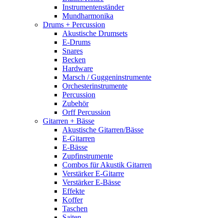
Instrumentenständer
Mundharmonika
Drums + Percussion
Akustische Drumsets
E-Drums
Snares
Becken
Hardware
Marsch / Guggeninstrumente
Orchesterinstrumente
Percussion
Zubehör
Orff Percussion
Gitarren + Bässe
Akustische Gitarren/Bässe
E-Gitarren
E-Bässe
Zupfinstrumente
Combos für Akustik Gitarren
Verstärker E-Gitarre
Verstärker E-Bässe
Effekte
Koffer
Taschen
Saiten