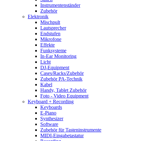
Instrumentenständer
Zubehör
Elektronik
Mischpult
Lautsprecher
Endstufen
Mikrofone
Effekte
Funksysteme
In-Ear Monitoring
Licht
DJ-Equipment
Cases/Racks/Zubehör
Zubehör PA-Technik
Kabel
Handy, Tablet Zubehör
Foto - Video Equipment
Keyboard + Recording
Keyboards
E-Piano
Synthesizer
Software
Zubehör für Tasteninstrumente
MIDI-Eingabetastatur