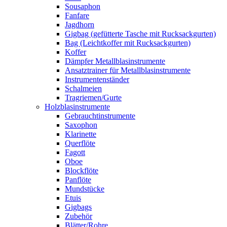
Sousaphon
Fanfare
Jagdhorn
Gigbag (gefütterte Tasche mit Rucksackgurten)
Bag (Leichtkoffer mit Rucksackgurten)
Koffer
Dämpfer Metallblasinstrumente
Ansatztrainer für Metallblasinstrumente
Instrumentenständer
Schalmeien
Tragriemen/Gurte
Holzblasinstrumente
Gebrauchtinstrumente
Saxophon
Klarinette
Querflöte
Fagott
Oboe
Blockflöte
Panflöte
Mundstücke
Etuis
Gigbags
Zubehör
Blätter/Rohre