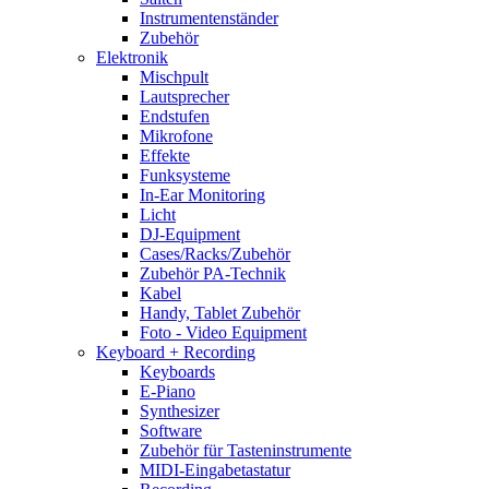
Instrumentenständer
Zubehör
Elektronik
Mischpult
Lautsprecher
Endstufen
Mikrofone
Effekte
Funksysteme
In-Ear Monitoring
Licht
DJ-Equipment
Cases/Racks/Zubehör
Zubehör PA-Technik
Kabel
Handy, Tablet Zubehör
Foto - Video Equipment
Keyboard + Recording
Keyboards
E-Piano
Synthesizer
Software
Zubehör für Tasteninstrumente
MIDI-Eingabetastatur