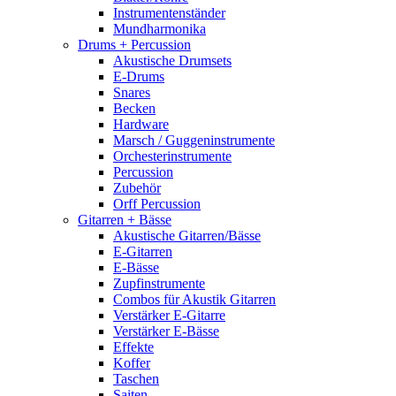
Instrumentenständer
Mundharmonika
Drums + Percussion
Akustische Drumsets
E-Drums
Snares
Becken
Hardware
Marsch / Guggeninstrumente
Orchesterinstrumente
Percussion
Zubehör
Orff Percussion
Gitarren + Bässe
Akustische Gitarren/Bässe
E-Gitarren
E-Bässe
Zupfinstrumente
Combos für Akustik Gitarren
Verstärker E-Gitarre
Verstärker E-Bässe
Effekte
Koffer
Taschen
Saiten