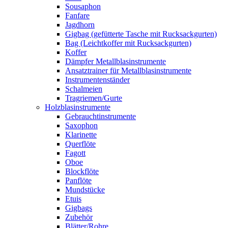
Sousaphon
Fanfare
Jagdhorn
Gigbag (gefütterte Tasche mit Rucksackgurten)
Bag (Leichtkoffer mit Rucksackgurten)
Koffer
Dämpfer Metallblasinstrumente
Ansatztrainer für Metallblasinstrumente
Instrumentenständer
Schalmeien
Tragriemen/Gurte
Holzblasinstrumente
Gebrauchtinstrumente
Saxophon
Klarinette
Querflöte
Fagott
Oboe
Blockflöte
Panflöte
Mundstücke
Etuis
Gigbags
Zubehör
Blätter/Rohre