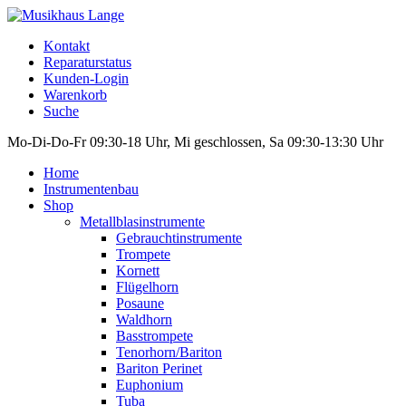
Kontakt
Reparaturstatus
Kunden-Login
Warenkorb
Suche
Mo-Di-Do-Fr 09:30-18 Uhr, Mi geschlossen, Sa 09:30-13:30 Uhr
Home
Instrumentenbau
Shop
Metallblasinstrumente
Gebrauchtinstrumente
Trompete
Kornett
Flügelhorn
Posaune
Waldhorn
Basstrompete
Tenorhorn/Bariton
Bariton Perinet
Euphonium
Tuba