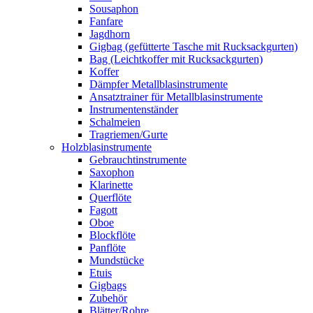
Sousaphon
Fanfare
Jagdhorn
Gigbag (gefütterte Tasche mit Rucksackgurten)
Bag (Leichtkoffer mit Rucksackgurten)
Koffer
Dämpfer Metallblasinstrumente
Ansatztrainer für Metallblasinstrumente
Instrumentenständer
Schalmeien
Tragriemen/Gurte
Holzblasinstrumente
Gebrauchtinstrumente
Saxophon
Klarinette
Querflöte
Fagott
Oboe
Blockflöte
Panflöte
Mundstücke
Etuis
Gigbags
Zubehör
Blätter/Rohre