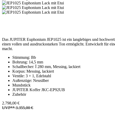
Das JUPITER Euphonium JEP1025 ist ein langlebiges und hochwertig v
einen vollen und ausdrucksstarken Ton ermöglicht. Entwickelt für eine
macht.
Stimmung: Bb
Bohrung: 14,5 mm
Schallbecher: Ï 280 mm, Messing, lackiert
Korpus: Messing, lackiert
Ventile: 3 + 1, Edelstahl
Außenzüge: Neusilber
Mundstück
JUPITER Koffer JKC-EP92UB
Zubehör
2.798,00 €
UVP** 3.355,00 €