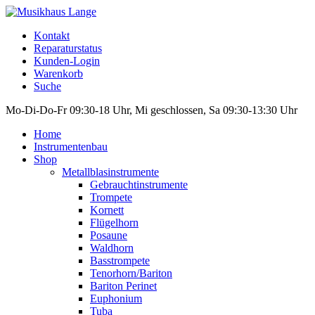
Kontakt
Reparaturstatus
Kunden-Login
Warenkorb
Suche
Mo-Di-Do-Fr 09:30-18 Uhr, Mi geschlossen, Sa 09:30-13:30 Uhr
Home
Instrumentenbau
Shop
Metallblasinstrumente
Gebrauchtinstrumente
Trompete
Kornett
Flügelhorn
Posaune
Waldhorn
Basstrompete
Tenorhorn/Bariton
Bariton Perinet
Euphonium
Tuba