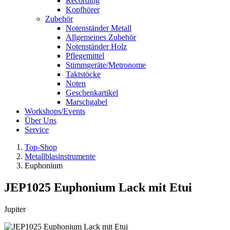
Recording
Kopfhörer
Zubehör
Notenständer Metall
Allgemeines Zubehör
Notenständer Holz
Pflegemittel
Stimmgeräte/Metronome
Taktstöcke
Noten
Geschenkartikel
Marschgabel
Workshops/Events
Über Uns
Service
Top-Shop
Metallblasinstrumente
Euphonium
JEP1025 Euphonium Lack mit Etui
Jupiter