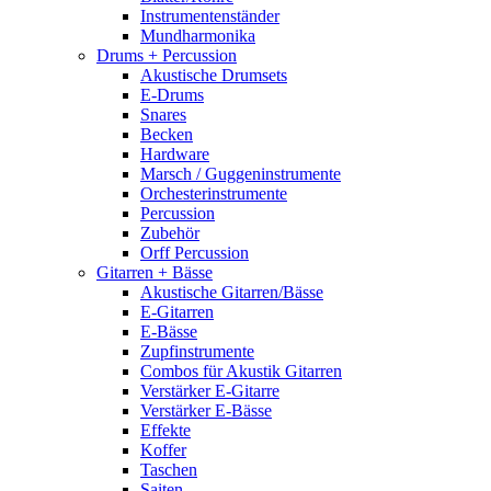
Instrumentenständer
Mundharmonika
Drums + Percussion
Akustische Drumsets
E-Drums
Snares
Becken
Hardware
Marsch / Guggeninstrumente
Orchesterinstrumente
Percussion
Zubehör
Orff Percussion
Gitarren + Bässe
Akustische Gitarren/Bässe
E-Gitarren
E-Bässe
Zupfinstrumente
Combos für Akustik Gitarren
Verstärker E-Gitarre
Verstärker E-Bässe
Effekte
Koffer
Taschen
Saiten