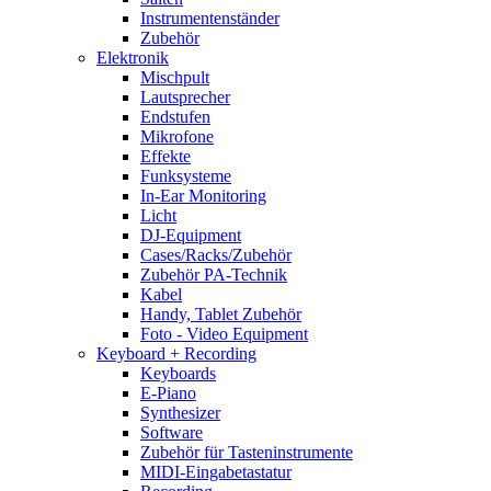
Instrumentenständer
Zubehör
Elektronik
Mischpult
Lautsprecher
Endstufen
Mikrofone
Effekte
Funksysteme
In-Ear Monitoring
Licht
DJ-Equipment
Cases/Racks/Zubehör
Zubehör PA-Technik
Kabel
Handy, Tablet Zubehör
Foto - Video Equipment
Keyboard + Recording
Keyboards
E-Piano
Synthesizer
Software
Zubehör für Tasteninstrumente
MIDI-Eingabetastatur