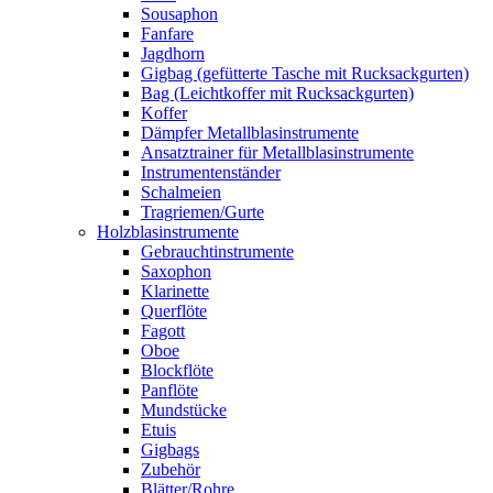
Sousaphon
Fanfare
Jagdhorn
Gigbag (gefütterte Tasche mit Rucksackgurten)
Bag (Leichtkoffer mit Rucksackgurten)
Koffer
Dämpfer Metallblasinstrumente
Ansatztrainer für Metallblasinstrumente
Instrumentenständer
Schalmeien
Tragriemen/Gurte
Holzblasinstrumente
Gebrauchtinstrumente
Saxophon
Klarinette
Querflöte
Fagott
Oboe
Blockflöte
Panflöte
Mundstücke
Etuis
Gigbags
Zubehör
Blätter/Rohre