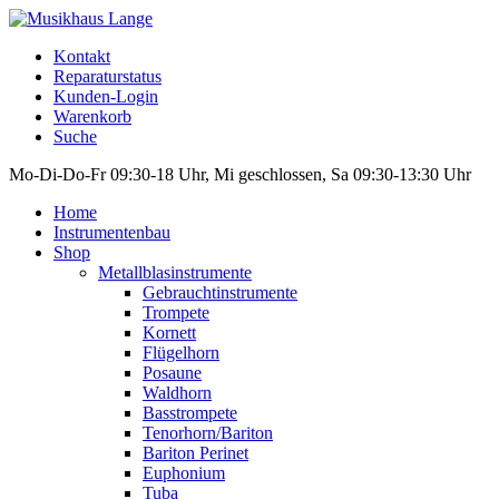
Kontakt
Reparaturstatus
Kunden-Login
Warenkorb
Suche
Mo-Di-Do-Fr 09:30-18 Uhr, Mi geschlossen, Sa 09:30-13:30 Uhr
Home
Instrumentenbau
Shop
Metallblasinstrumente
Gebrauchtinstrumente
Trompete
Kornett
Flügelhorn
Posaune
Waldhorn
Basstrompete
Tenorhorn/Bariton
Bariton Perinet
Euphonium
Tuba