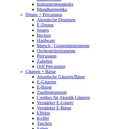
Instrumentenständer
Mundharmonika
Drums + Percussion
Akustische Drumsets
E-Drums
Snares
Becken
Hardware
Marsch / Guggeninstrumente
Orchesterinstrumente
Percussion
Zubehör
Orff Percussion
Gitarren + Bässe
Akustische Gitarren/Bässe
E-Gitarren
E-Bässe
Zupfinstrumente
Combos für Akustik Gitarren
Verstärker E-Gitarre
Verstärker E-Bässe
Effekte
Koffer
Taschen
Saiten