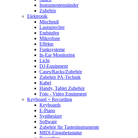
Instrumentenständer
Zubehör
Elektronik
Mischpult
Lautsprecher
Endstufen
Mikrofone
Effekte
Funksysteme
In-Ear Monitoring
Licht
DJ-Equipment
Cases/Racks/Zubehör
Zubehör PA-Technik
Kabel
Handy, Tablet Zubehör
Foto - Video Equipment
Keyboard + Recording
Keyboards
E-Piano
Synthesizer
Software
Zubehör für Tasteninstrumente
MIDI-Eingabetastatur