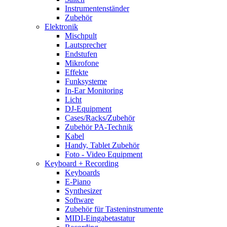
Instrumentenständer
Zubehör
Elektronik
Mischpult
Lautsprecher
Endstufen
Mikrofone
Effekte
Funksysteme
In-Ear Monitoring
Licht
DJ-Equipment
Cases/Racks/Zubehör
Zubehör PA-Technik
Kabel
Handy, Tablet Zubehör
Foto - Video Equipment
Keyboard + Recording
Keyboards
E-Piano
Synthesizer
Software
Zubehör für Tasteninstrumente
MIDI-Eingabetastatur