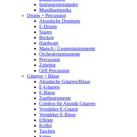
Instrumentenständer
Mundharmonika
Drums + Percussion
Akustische Drumsets
E-Drums
Snares
Becken
Hardware
Marsch / Guggeninstrumente
Orchesterinstrumente
Percussion
Zubehör
Orff Percussion
Gitarren + Bässe
Akustische Gitarren/Bässe
E-Gitarren
E-Bässe
Zupfinstrumente
Combos für Akustik Gitarren
Verstärker E-Gitarre
Verstärker E-Bässe
Effekte
Koffer
Taschen
Saiten