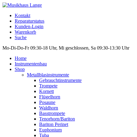
Kontakt
Reparaturstatus
Kunden-Login
Warenkorb
Suche
Mo-Di-Do-Fr 09:30-18 Uhr, Mi geschlossen, Sa 09:30-13:30 Uhr
Home
Instrumentenbau
Shop
Metallblasinstrumente
Gebrauchtinstrumente
Trompete
Kornett
Flügelhorn
Posaune
Waldhorn
Basstrompete
Tenorhorn/Bariton
Bariton Perinet
Euphonium
Tuba