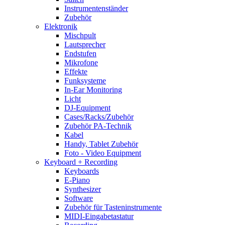
Instrumentenständer
Zubehör
Elektronik
Mischpult
Lautsprecher
Endstufen
Mikrofone
Effekte
Funksysteme
In-Ear Monitoring
Licht
DJ-Equipment
Cases/Racks/Zubehör
Zubehör PA-Technik
Kabel
Handy, Tablet Zubehör
Foto - Video Equipment
Keyboard + Recording
Keyboards
E-Piano
Synthesizer
Software
Zubehör für Tasteninstrumente
MIDI-Eingabetastatur