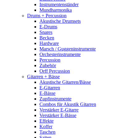
Instrumentenständer
Mundharmonika
Drums + Percussion
Akustische Drumsets
E-Drums
Snares
Becken
Hardware
Marsch / Guggeninstrumente
Orchesterinstrumente
Percussion
Zubehör
Orff Percussion
Gitarren + Bässe
Akustische Gitarren/Bässe
E-Gitarren
E-Bässe
Zupfinstrumente
Combos für Akustik Gitarren
Verstärker E-Gitarre
Verstärker E-Bässe
Effekte
Koffer
Taschen
Saiten