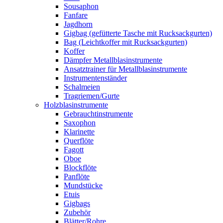
Sousaphon
Fanfare
Jagdhorn
Gigbag (gefütterte Tasche mit Rucksackgurten)
Bag (Leichtkoffer mit Rucksackgurten)
Koffer
Dämpfer Metallblasinstrumente
Ansatztrainer für Metallblasinstrumente
Instrumentenständer
Schalmeien
Tragriemen/Gurte
Holzblasinstrumente
Gebrauchtinstrumente
Saxophon
Klarinette
Querflöte
Fagott
Oboe
Blockflöte
Panflöte
Mundstücke
Etuis
Gigbags
Zubehör
Blätter/Rohre