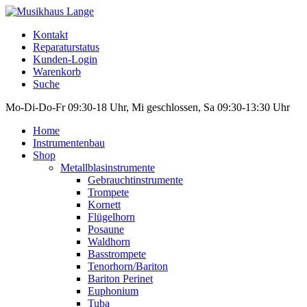
Kontakt
Reparaturstatus
Kunden-Login
Warenkorb
Suche
Mo-Di-Do-Fr 09:30-18 Uhr, Mi geschlossen, Sa 09:30-13:30 Uhr
Home
Instrumentenbau
Shop
Metallblasinstrumente
Gebrauchtinstrumente
Trompete
Kornett
Flügelhorn
Posaune
Waldhorn
Basstrompete
Tenorhorn/Bariton
Bariton Perinet
Euphonium
Tuba