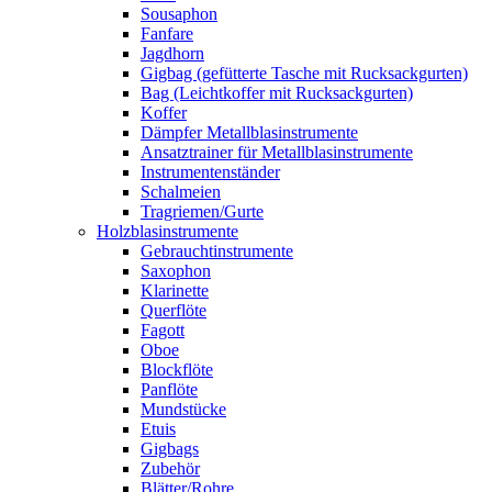
Sousaphon
Fanfare
Jagdhorn
Gigbag (gefütterte Tasche mit Rucksackgurten)
Bag (Leichtkoffer mit Rucksackgurten)
Koffer
Dämpfer Metallblasinstrumente
Ansatztrainer für Metallblasinstrumente
Instrumentenständer
Schalmeien
Tragriemen/Gurte
Holzblasinstrumente
Gebrauchtinstrumente
Saxophon
Klarinette
Querflöte
Fagott
Oboe
Blockflöte
Panflöte
Mundstücke
Etuis
Gigbags
Zubehör
Blätter/Rohre