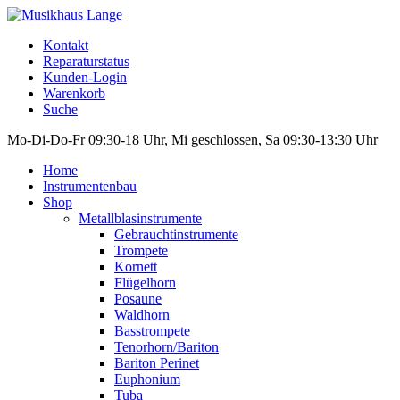
Kontakt
Reparaturstatus
Kunden-Login
Warenkorb
Suche
Mo-Di-Do-Fr 09:30-18 Uhr, Mi geschlossen, Sa 09:30-13:30 Uhr
Home
Instrumentenbau
Shop
Metallblasinstrumente
Gebrauchtinstrumente
Trompete
Kornett
Flügelhorn
Posaune
Waldhorn
Basstrompete
Tenorhorn/Bariton
Bariton Perinet
Euphonium
Tuba