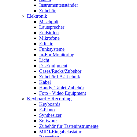
Instrumentenständer
Zubehör
Elektronik
Mischpult
Lautsprecher
Endstufen
Mikrofone
Effekte
Funksysteme
In-Ear Monitoring
Licht
DJ-Equipment
Cases/Racks/Zubehör
Zubehör PA-Technik
Kabel
Handy, Tablet Zubehör
Foto - Video Equipment
Keyboard + Recording
Keyboards
E-Piano
Synthesizer
Software
Zubehör für Tasteninstrumente
MIDI-Eingabetastatur