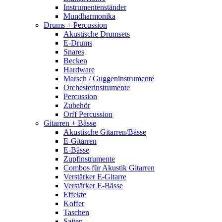
Instrumentenständer
Mundharmonika
Drums + Percussion
Akustische Drumsets
E-Drums
Snares
Becken
Hardware
Marsch / Guggeninstrumente
Orchesterinstrumente
Percussion
Zubehör
Orff Percussion
Gitarren + Bässe
Akustische Gitarren/Bässe
E-Gitarren
E-Bässe
Zupfinstrumente
Combos für Akustik Gitarren
Verstärker E-Gitarre
Verstärker E-Bässe
Effekte
Koffer
Taschen
Saiten