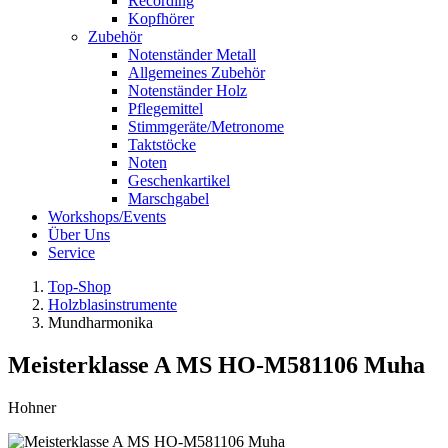
Recording
Kopfhörer
Zubehör
Notenständer Metall
Allgemeines Zubehör
Notenständer Holz
Pflegemittel
Stimmgeräte/Metronome
Taktstöcke
Noten
Geschenkartikel
Marschgabel
Workshops/Events
Über Uns
Service
Top-Shop
Holzblasinstrumente
Mundharmonika
Meisterklasse A MS HO-M581106 Muha
Hohner