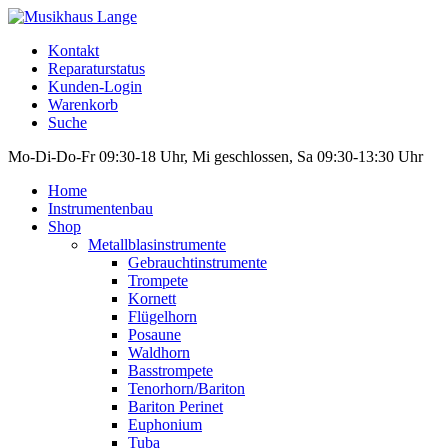
Kontakt
Reparaturstatus
Kunden-Login
Warenkorb
Suche
Mo-Di-Do-Fr 09:30-18 Uhr, Mi geschlossen, Sa 09:30-13:30 Uhr
Home
Instrumentenbau
Shop
Metallblasinstrumente
Gebrauchtinstrumente
Trompete
Kornett
Flügelhorn
Posaune
Waldhorn
Basstrompete
Tenorhorn/Bariton
Bariton Perinet
Euphonium
Tuba