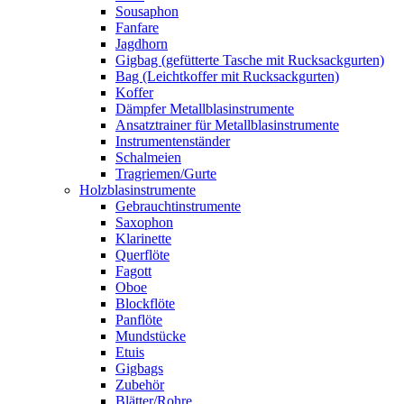
Sousaphon
Fanfare
Jagdhorn
Gigbag (gefütterte Tasche mit Rucksackgurten)
Bag (Leichtkoffer mit Rucksackgurten)
Koffer
Dämpfer Metallblasinstrumente
Ansatztrainer für Metallblasinstrumente
Instrumentenständer
Schalmeien
Tragriemen/Gurte
Holzblasinstrumente
Gebrauchtinstrumente
Saxophon
Klarinette
Querflöte
Fagott
Oboe
Blockflöte
Panflöte
Mundstücke
Etuis
Gigbags
Zubehör
Blätter/Rohre