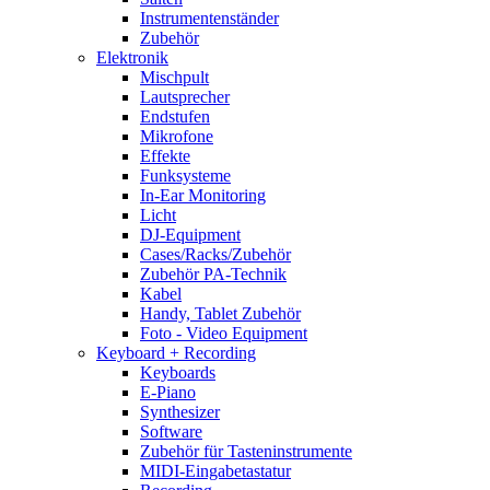
Instrumentenständer
Zubehör
Elektronik
Mischpult
Lautsprecher
Endstufen
Mikrofone
Effekte
Funksysteme
In-Ear Monitoring
Licht
DJ-Equipment
Cases/Racks/Zubehör
Zubehör PA-Technik
Kabel
Handy, Tablet Zubehör
Foto - Video Equipment
Keyboard + Recording
Keyboards
E-Piano
Synthesizer
Software
Zubehör für Tasteninstrumente
MIDI-Eingabetastatur