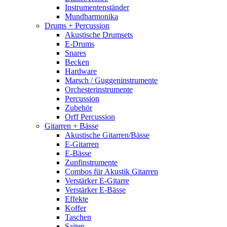
Instrumentenständer
Mundharmonika
Drums + Percussion
Akustische Drumsets
E-Drums
Snares
Becken
Hardware
Marsch / Guggeninstrumente
Orchesterinstrumente
Percussion
Zubehör
Orff Percussion
Gitarren + Bässe
Akustische Gitarren/Bässe
E-Gitarren
E-Bässe
Zupfinstrumente
Combos für Akustik Gitarren
Verstärker E-Gitarre
Verstärker E-Bässe
Effekte
Koffer
Taschen
Saiten