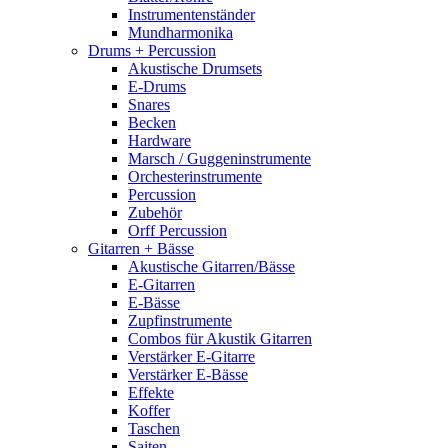
Instrumentenständer
Mundharmonika
Drums + Percussion
Akustische Drumsets
E-Drums
Snares
Becken
Hardware
Marsch / Guggeninstrumente
Orchesterinstrumente
Percussion
Zubehör
Orff Percussion
Gitarren + Bässe
Akustische Gitarren/Bässe
E-Gitarren
E-Bässe
Zupfinstrumente
Combos für Akustik Gitarren
Verstärker E-Gitarre
Verstärker E-Bässe
Effekte
Koffer
Taschen
Saiten