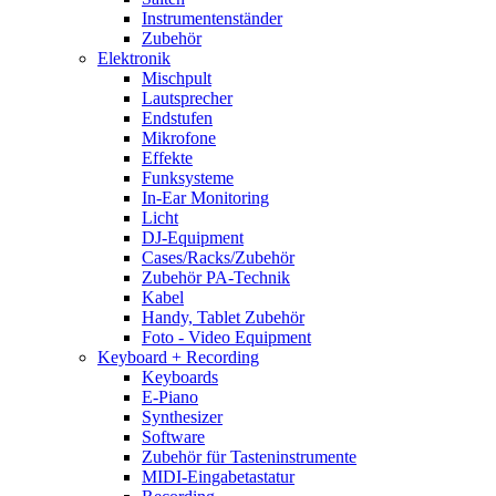
Instrumentenständer
Zubehör
Elektronik
Mischpult
Lautsprecher
Endstufen
Mikrofone
Effekte
Funksysteme
In-Ear Monitoring
Licht
DJ-Equipment
Cases/Racks/Zubehör
Zubehör PA-Technik
Kabel
Handy, Tablet Zubehör
Foto - Video Equipment
Keyboard + Recording
Keyboards
E-Piano
Synthesizer
Software
Zubehör für Tasteninstrumente
MIDI-Eingabetastatur