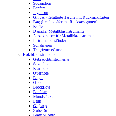
Sousaphon
Fanfare
Jagdhorn
Gigbag (gefütterte Tasche mit Rucksackgurten)
Bag (Leichtkoffer mit Rucksackgurten)
Koffer
Dämpfer Metallblasinstrumente
Ansatztrainer für Metallblasinstrumente
Instrumentenständer
Schalmeien
Tragriemen/Gurte
Holzblasinstrumente
Gebrauchtinstrumente
Saxophon
Klarinette
Querflöte
Fagott
Oboe
Blockflöte
Panflöte
Mundstücke
Etuis
Gigbags
Zubehör
Blätter/Rohre