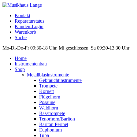
Kontakt
Reparaturstatus
Kunden-Login
Warenkorb
Suche
Mo-Di-Do-Fr 09:30-18 Uhr, Mi geschlossen, Sa 09:30-13:30 Uhr
Home
Instrumentenbau
Shop
Metallblasinstrumente
Gebrauchtinstrumente
Trompete
Kornett
Flügelhorn
Posaune
Waldhorn
Basstrompete
Tenorhorn/Bariton
Bariton Perinet
Euphonium
Tuba