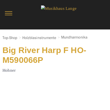
Mundharmonika
Top-Shop
Holzblasinstrumente
Big River Harp F HO-
M590066P
Hohner