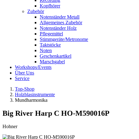
Recording
Kopfhörer
Zubehör
Notenständer Metall
Allgemeines Zubehör
Notenständer Holz
Pflegemittel
Stimmgeräte/Metronome
Taktstöcke
Noten
Geschenkartikel
Marschgabel
Workshops/Events
Über Uns
Service
Top-Shop
Holzblasinstrumente
Mundharmonika
Big River Harp C HO-M590016P
Hohner