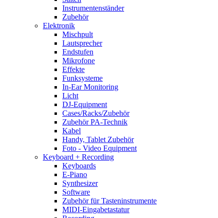
Instrumentenständer
Zubehör
Elektronik
Mischpult
Lautsprecher
Endstufen
Mikrofone
Effekte
Funksysteme
In-Ear Monitoring
Licht
DJ-Equipment
Cases/Racks/Zubehör
Zubehör PA-Technik
Kabel
Handy, Tablet Zubehör
Foto - Video Equipment
Keyboard + Recording
Keyboards
E-Piano
Synthesizer
Software
Zubehör für Tasteninstrumente
MIDI-Eingabetastatur