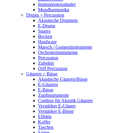
Instrumentenständer
Mundharmonika
Drums + Percussion
Akustische Drumsets
E-Drums
Snares
Becken
Hardware
Marsch / Guggeninstrumente
Orchesterinstrumente
Percussion
Zubehör
Orff Percussion
Gitarren + Bässe
Akustische Gitarren/Bässe
E-Gitarren
E-Bässe
Zupfinstrumente
Combos für Akustik Gitarren
Verstärker E-Gitarre
Verstärker E-Bässe
Effekte
Koffer
Taschen
Saiten