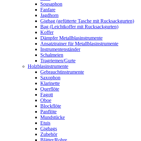
Sousaphon
Fanfare
Jagdhorn
Gigbag (gefütterte Tasche mit Rucksackgurten)
Bag (Leichtkoffer mit Rucksackgurten)
Koffer
Dämpfer Metallblasinstrumente
Ansatztrainer für Metallblasinstrumente
Instrumentenständer
Schalmeien
Tragriemen/Gurte
Holzblasinstrumente
Gebrauchtinstrumente
Saxophon
Klarinette
Querflöte
Fagott
Oboe
Blockflöte
Panflöte
Mundstücke
Etuis
Gigbags
Zubehör
Blätter/Rohre