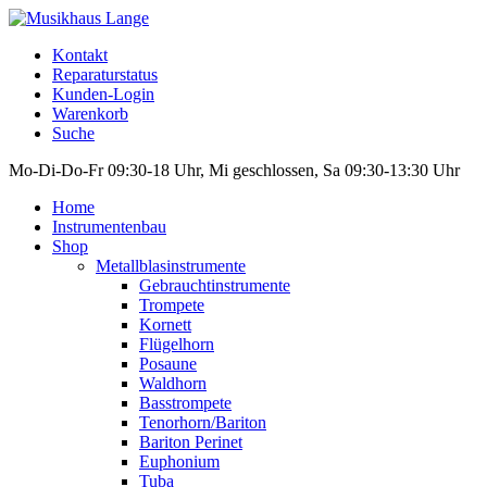
Kontakt
Reparaturstatus
Kunden-Login
Warenkorb
Suche
Mo-Di-Do-Fr 09:30-18 Uhr, Mi geschlossen, Sa 09:30-13:30 Uhr
Home
Instrumentenbau
Shop
Metallblasinstrumente
Gebrauchtinstrumente
Trompete
Kornett
Flügelhorn
Posaune
Waldhorn
Basstrompete
Tenorhorn/Bariton
Bariton Perinet
Euphonium
Tuba