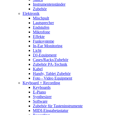
Instrumentenständer
Zubehör
Elektronik
Mischpult
Lautsprecher
Endstufen
Mikrofone
Effekte
Funksysteme
In-Ear Monitoring
Licht
DJ-Equipment
Cases/Racks/Zubehör
Zubehör PA-Technik
Kabel
Handy, Tablet Zubehör
Foto - Video Equipment
Keyboard + Recording
Keyboards
E-Piano
Synthesizer
Software
Zubehör für Tasteninstrumente
MIDI-Eingabetastatur