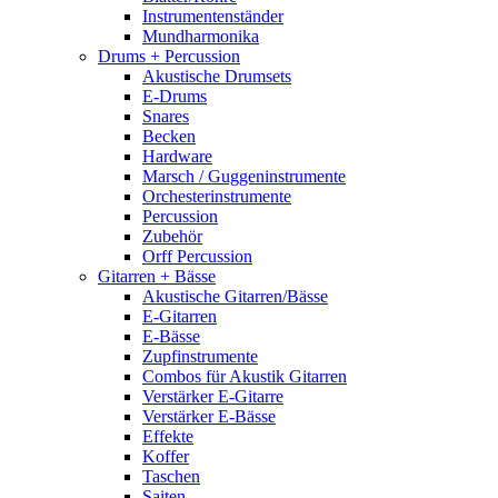
Instrumentenständer
Mundharmonika
Drums + Percussion
Akustische Drumsets
E-Drums
Snares
Becken
Hardware
Marsch / Guggeninstrumente
Orchesterinstrumente
Percussion
Zubehör
Orff Percussion
Gitarren + Bässe
Akustische Gitarren/Bässe
E-Gitarren
E-Bässe
Zupfinstrumente
Combos für Akustik Gitarren
Verstärker E-Gitarre
Verstärker E-Bässe
Effekte
Koffer
Taschen
Saiten