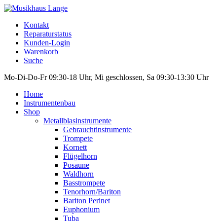
Kontakt
Reparaturstatus
Kunden-Login
Warenkorb
Suche
Mo-Di-Do-Fr 09:30-18 Uhr, Mi geschlossen, Sa 09:30-13:30 Uhr
Home
Instrumentenbau
Shop
Metallblasinstrumente
Gebrauchtinstrumente
Trompete
Kornett
Flügelhorn
Posaune
Waldhorn
Basstrompete
Tenorhorn/Bariton
Bariton Perinet
Euphonium
Tuba