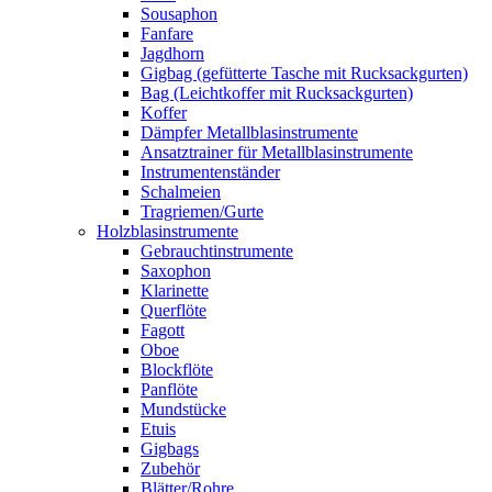
Sousaphon
Fanfare
Jagdhorn
Gigbag (gefütterte Tasche mit Rucksackgurten)
Bag (Leichtkoffer mit Rucksackgurten)
Koffer
Dämpfer Metallblasinstrumente
Ansatztrainer für Metallblasinstrumente
Instrumentenständer
Schalmeien
Tragriemen/Gurte
Holzblasinstrumente
Gebrauchtinstrumente
Saxophon
Klarinette
Querflöte
Fagott
Oboe
Blockflöte
Panflöte
Mundstücke
Etuis
Gigbags
Zubehör
Blätter/Rohre