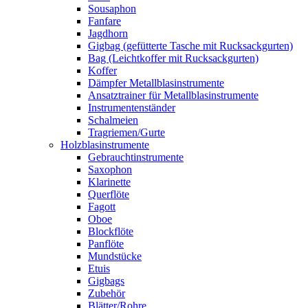
Sousaphon
Fanfare
Jagdhorn
Gigbag (gefütterte Tasche mit Rucksackgurten)
Bag (Leichtkoffer mit Rucksackgurten)
Koffer
Dämpfer Metallblasinstrumente
Ansatztrainer für Metallblasinstrumente
Instrumentenständer
Schalmeien
Tragriemen/Gurte
Holzblasinstrumente
Gebrauchtinstrumente
Saxophon
Klarinette
Querflöte
Fagott
Oboe
Blockflöte
Panflöte
Mundstücke
Etuis
Gigbags
Zubehör
Blätter/Rohre