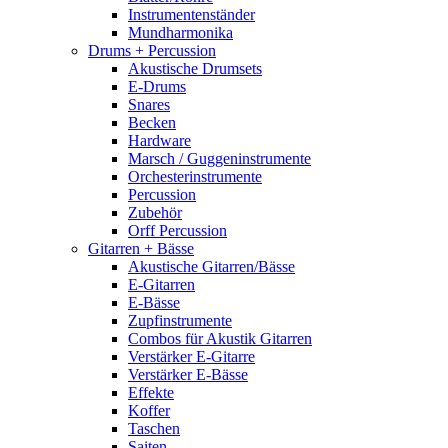
Instrumentenständer
Mundharmonika
Drums + Percussion
Akustische Drumsets
E-Drums
Snares
Becken
Hardware
Marsch / Guggeninstrumente
Orchesterinstrumente
Percussion
Zubehör
Orff Percussion
Gitarren + Bässe
Akustische Gitarren/Bässe
E-Gitarren
E-Bässe
Zupfinstrumente
Combos für Akustik Gitarren
Verstärker E-Gitarre
Verstärker E-Bässe
Effekte
Koffer
Taschen
Saiten