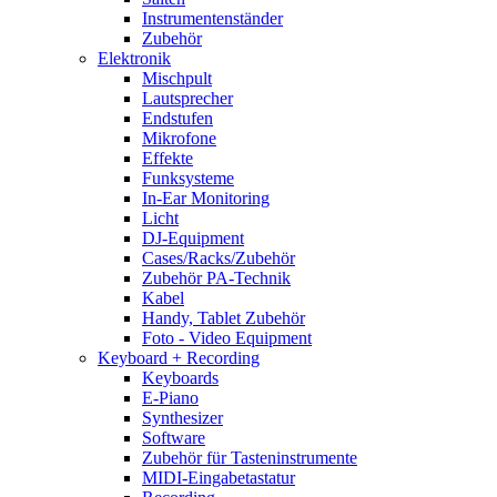
Instrumentenständer
Zubehör
Elektronik
Mischpult
Lautsprecher
Endstufen
Mikrofone
Effekte
Funksysteme
In-Ear Monitoring
Licht
DJ-Equipment
Cases/Racks/Zubehör
Zubehör PA-Technik
Kabel
Handy, Tablet Zubehör
Foto - Video Equipment
Keyboard + Recording
Keyboards
E-Piano
Synthesizer
Software
Zubehör für Tasteninstrumente
MIDI-Eingabetastatur