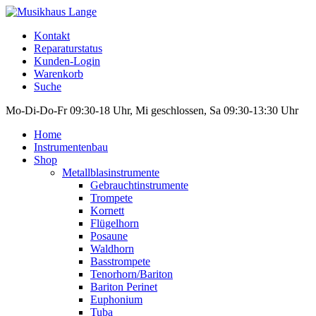
Kontakt
Reparaturstatus
Kunden-Login
Warenkorb
Suche
Mo-Di-Do-Fr 09:30-18 Uhr, Mi geschlossen, Sa 09:30-13:30 Uhr
Home
Instrumentenbau
Shop
Metallblasinstrumente
Gebrauchtinstrumente
Trompete
Kornett
Flügelhorn
Posaune
Waldhorn
Basstrompete
Tenorhorn/Bariton
Bariton Perinet
Euphonium
Tuba