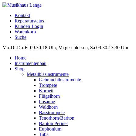
Kontakt
Reparaturstatus
Kunden-Login
Warenkorb
Suche
Mo-Di-Do-Fr 09:30-18 Uhr, Mi geschlossen, Sa 09:30-13:30 Uhr
Home
Instrumentenbau
Shop
Metallblasinstrumente
Gebrauchtinstrumente
Trompete
Kornett
Flügelhorn
Posaune
Waldhorn
Basstrompete
Tenorhorn/Bariton
Bariton Perinet
Euphonium
Tuba