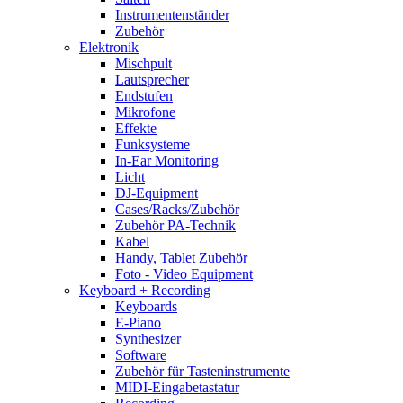
Instrumentenständer
Zubehör
Elektronik
Mischpult
Lautsprecher
Endstufen
Mikrofone
Effekte
Funksysteme
In-Ear Monitoring
Licht
DJ-Equipment
Cases/Racks/Zubehör
Zubehör PA-Technik
Kabel
Handy, Tablet Zubehör
Foto - Video Equipment
Keyboard + Recording
Keyboards
E-Piano
Synthesizer
Software
Zubehör für Tasteninstrumente
MIDI-Eingabetastatur