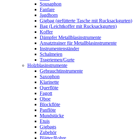
Sousaphon
Fanfare
Jagdhorn
Gigbag (gefütterte Tasche mit Rucksackgurten)
Bag (Leichtkoffer mit Rucksackgurten)
Koffer
Dämpfer Metallblasinstrumente
Ansatztrainer für Metallblasinstrumente
Instrumentenständer
Schalmeien
Tragriemen/Gurte
Holzblasinstrumente
Gebrauchtinstrumente
Saxophon
Klarinette
Querflöte
Fagott
Oboe
Blockflöte
Panflöte
Mundstücke
Etuis
Gigbags
Zubehör
Blätter/Rohre