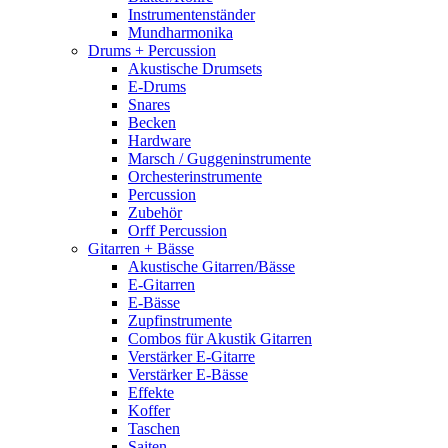
Instrumentenständer
Mundharmonika
Drums + Percussion
Akustische Drumsets
E-Drums
Snares
Becken
Hardware
Marsch / Guggeninstrumente
Orchesterinstrumente
Percussion
Zubehör
Orff Percussion
Gitarren + Bässe
Akustische Gitarren/Bässe
E-Gitarren
E-Bässe
Zupfinstrumente
Combos für Akustik Gitarren
Verstärker E-Gitarre
Verstärker E-Bässe
Effekte
Koffer
Taschen
Saiten