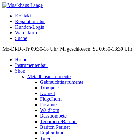
Kontakt
Reparaturstatus
Kunden-Login
Warenkorb
Suche
Mo-Di-Do-Fr 09:30-18 Uhr, Mi geschlossen, Sa 09:30-13:30 Uhr
Home
Instrumentenbau
Shop
Metallblasinstrumente
Gebrauchtinstrumente
Trompete
Kornett
Flügelhorn
Posaune
Waldhorn
Basstrompete
Tenorhorn/Bariton
Bariton Perinet
Euphonium
Tuba