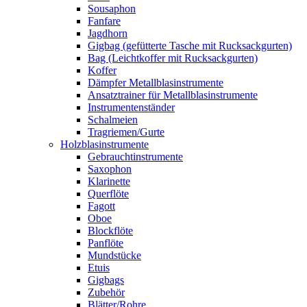
Sousaphon
Fanfare
Jagdhorn
Gigbag (gefütterte Tasche mit Rucksackgurten)
Bag (Leichtkoffer mit Rucksackgurten)
Koffer
Dämpfer Metallblasinstrumente
Ansatztrainer für Metallblasinstrumente
Instrumentenständer
Schalmeien
Tragriemen/Gurte
Holzblasinstrumente
Gebrauchtinstrumente
Saxophon
Klarinette
Querflöte
Fagott
Oboe
Blockflöte
Panflöte
Mundstücke
Etuis
Gigbags
Zubehör
Blätter/Rohre