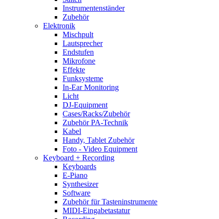
Instrumentenständer
Zubehör
Elektronik
Mischpult
Lautsprecher
Endstufen
Mikrofone
Effekte
Funksysteme
In-Ear Monitoring
Licht
DJ-Equipment
Cases/Racks/Zubehör
Zubehör PA-Technik
Kabel
Handy, Tablet Zubehör
Foto - Video Equipment
Keyboard + Recording
Keyboards
E-Piano
Synthesizer
Software
Zubehör für Tasteninstrumente
MIDI-Eingabetastatur