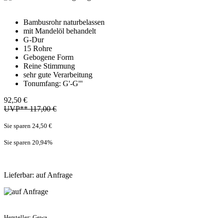
Bambusrohr naturbelassen
mit Mandelöl behandelt
G-Dur
15 Rohre
Gebogene Form
Reine Stimmung
sehr gute Verarbeitung
Tonumfang: G'-G'''
92,50 €
UVP** 117,00 €
Sie sparen 24,50 €
Sie sparen 20,94
%
Lieferbar: auf Anfrage
Hersteller:
Gewa