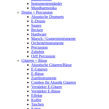
Instrumentenständer
Mundharmonika
Drums + Percussion
Akustische Drumsets
E-Drums
Snares
Becken
Hardware
Marsch / Guggeninstrumente
Orchesterinstrumente
Percussion
Zubehör
Orff Percussion
Gitarren + Bässe
Akustische Gitarren/Bässe
E-Gitarren
E-Bässe
Zupfinstrumente
Combos für Akustik Gitarren
Verstärker E-Gitarre
Verstärker E-Bässe
Effekte
Koffer
Taschen
Saiten