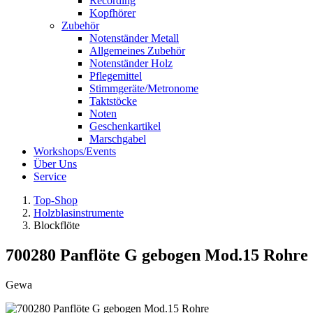
Recording
Kopfhörer
Zubehör
Notenständer Metall
Allgemeines Zubehör
Notenständer Holz
Pflegemittel
Stimmgeräte/Metronome
Taktstöcke
Noten
Geschenkartikel
Marschgabel
Workshops/Events
Über Uns
Service
Top-Shop
Holzblasinstrumente
Blockflöte
700280 Panflöte G gebogen Mod.15 Rohre
Gewa