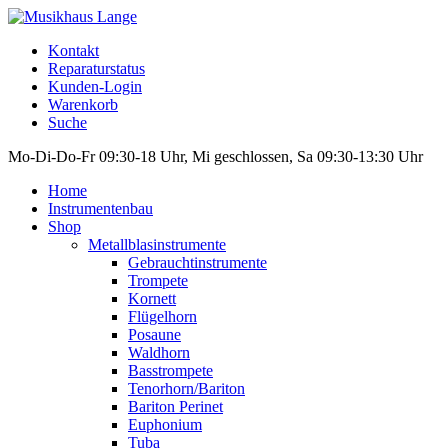
Kontakt
Reparaturstatus
Kunden-Login
Warenkorb
Suche
Mo-Di-Do-Fr 09:30-18 Uhr, Mi geschlossen, Sa 09:30-13:30 Uhr
Home
Instrumentenbau
Shop
Metallblasinstrumente
Gebrauchtinstrumente
Trompete
Kornett
Flügelhorn
Posaune
Waldhorn
Basstrompete
Tenorhorn/Bariton
Bariton Perinet
Euphonium
Tuba