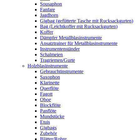
Sousaphon
Fanfare
Jagdhorn
Gigbag (gefütterte Tasche mit Rucksackgurten)
Bag (Leichtkoffer mit Rucksackgurten)
Koffer
Dämpfer Metallblasinstrumente
Ansatztrainer für Metallblasinstrumente
Instrumentenständer
Schalmeien
Tragriemen/Gurte
Holzblasinstrumente
Gebrauchtinstrumente
Saxophon
Klarinette
Querflöte
Fagott
Oboe
Blockflöte
Panflöte
Mundstücke
Etuis
Gigbags
Zubehör
Blätter/Rohre