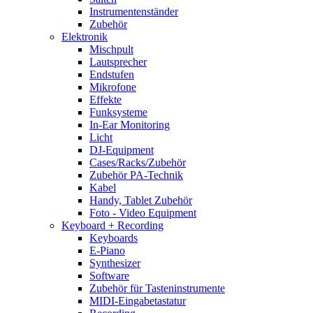
Instrumentenständer
Zubehör
Elektronik
Mischpult
Lautsprecher
Endstufen
Mikrofone
Effekte
Funksysteme
In-Ear Monitoring
Licht
DJ-Equipment
Cases/Racks/Zubehör
Zubehör PA-Technik
Kabel
Handy, Tablet Zubehör
Foto - Video Equipment
Keyboard + Recording
Keyboards
E-Piano
Synthesizer
Software
Zubehör für Tasteninstrumente
MIDI-Eingabetastatur