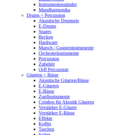
Instrumentenständer
Mundharmonika
Drums + Percussion
Akustische Drumsets
E-Drums
Snares
Becken
Hardware
Marsch / Guggeninstrumente
Orchesterinstrumente
Percussion
Zubehör
Orff Percussion
Gitarren + Bässe
Akustische Gitarren/Bässe
E-Gitarren
E-Bässe
Zupfinstrumente
Combos für Akustik Gitarren
Verstärker E-Gitarre
Verstärker E-Bässe
Effekte
Koffer
Taschen
Saiten