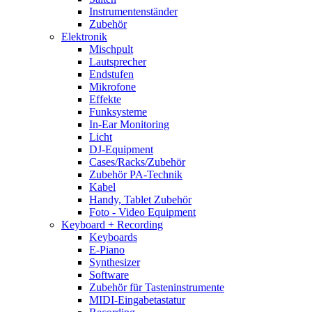
Instrumentenständer
Zubehör
Elektronik
Mischpult
Lautsprecher
Endstufen
Mikrofone
Effekte
Funksysteme
In-Ear Monitoring
Licht
DJ-Equipment
Cases/Racks/Zubehör
Zubehör PA-Technik
Kabel
Handy, Tablet Zubehör
Foto - Video Equipment
Keyboard + Recording
Keyboards
E-Piano
Synthesizer
Software
Zubehör für Tasteninstrumente
MIDI-Eingabetastatur