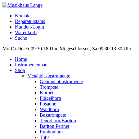
Kontakt
Reparaturstatus
Kunden-Login
Warenkorb
Suche
Mo-Di-Do-Fr 09:30-18 Uhr, Mi geschlossen, Sa 09:30-13:30 Uhr
Home
Instrumentenbau
Shop
Metallblasinstrumente
Gebrauchtinstrumente
Trompete
Kornett
Flügelhorn
Posaune
Waldhorn
Basstrompete
Tenorhorn/Bariton
Bariton Perinet
Euphonium
Tuba