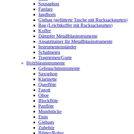
Sousaphon
Fanfare
Jagdhorn
Gigbag (gefütterte Tasche mit Rucksackgurten)
Bag (Leichtkoffer mit Rucksackgurten)
Koffer
Dämpfer Metallblasinstrumente
Ansatztrainer für Metallblasinstrumente
Instrumentenständer
Schalmeien
Tragriemen/Gurte
Holzblasinstrumente
Gebrauchtinstrumente
Saxophon
Klarinette
Querflöte
Fagott
Oboe
Blockflöte
Panflöte
Mundstücke
Etuis
Gigbags
Zubehör
Blätter/Rohre