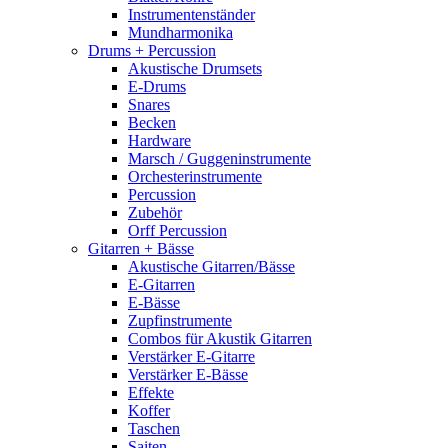
Instrumentenständer
Mundharmonika
Drums + Percussion
Akustische Drumsets
E-Drums
Snares
Becken
Hardware
Marsch / Guggeninstrumente
Orchesterinstrumente
Percussion
Zubehör
Orff Percussion
Gitarren + Bässe
Akustische Gitarren/Bässe
E-Gitarren
E-Bässe
Zupfinstrumente
Combos für Akustik Gitarren
Verstärker E-Gitarre
Verstärker E-Bässe
Effekte
Koffer
Taschen
Saiten