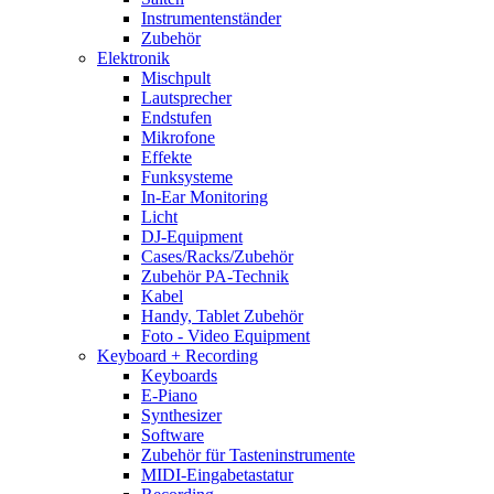
Instrumentenständer
Zubehör
Elektronik
Mischpult
Lautsprecher
Endstufen
Mikrofone
Effekte
Funksysteme
In-Ear Monitoring
Licht
DJ-Equipment
Cases/Racks/Zubehör
Zubehör PA-Technik
Kabel
Handy, Tablet Zubehör
Foto - Video Equipment
Keyboard + Recording
Keyboards
E-Piano
Synthesizer
Software
Zubehör für Tasteninstrumente
MIDI-Eingabetastatur