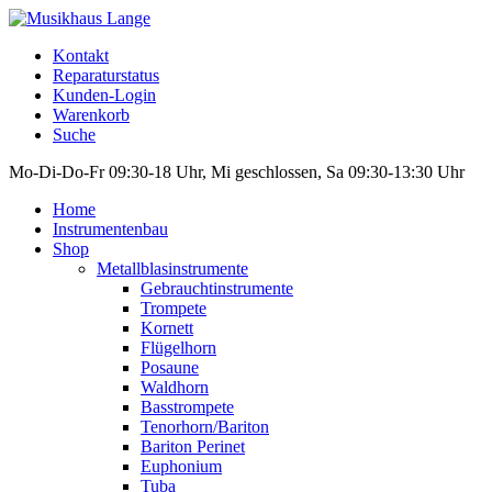
Kontakt
Reparaturstatus
Kunden-Login
Warenkorb
Suche
Mo-Di-Do-Fr 09:30-18 Uhr, Mi geschlossen, Sa 09:30-13:30 Uhr
Home
Instrumentenbau
Shop
Metallblasinstrumente
Gebrauchtinstrumente
Trompete
Kornett
Flügelhorn
Posaune
Waldhorn
Basstrompete
Tenorhorn/Bariton
Bariton Perinet
Euphonium
Tuba