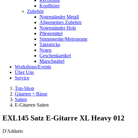
Recording
Kopfhörer
Zubehör
Notenständer Metall
Allgemeines Zubehör
Notenständer Holz
Pflegemittel
Stimmgeräte/Metronome
Taktstöcke
Noten
Geschenkartikel
Marschgabel
Workshops/Events
Über Uns
Service
Top-Shop
Gitarren + Bässe
Saiten
E-Gitarren Saiten
EXL145 Satz E-Gitarre XL Heavy 012
D'Addario