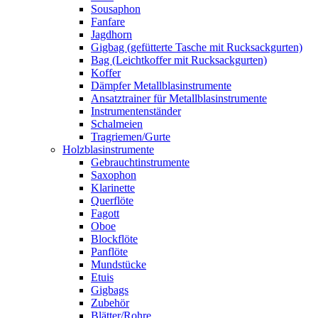
Sousaphon
Fanfare
Jagdhorn
Gigbag (gefütterte Tasche mit Rucksackgurten)
Bag (Leichtkoffer mit Rucksackgurten)
Koffer
Dämpfer Metallblasinstrumente
Ansatztrainer für Metallblasinstrumente
Instrumentenständer
Schalmeien
Tragriemen/Gurte
Holzblasinstrumente
Gebrauchtinstrumente
Saxophon
Klarinette
Querflöte
Fagott
Oboe
Blockflöte
Panflöte
Mundstücke
Etuis
Gigbags
Zubehör
Blätter/Rohre