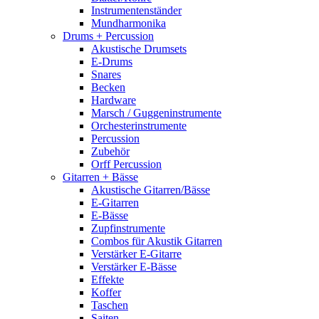
Instrumentenständer
Mundharmonika
Drums + Percussion
Akustische Drumsets
E-Drums
Snares
Becken
Hardware
Marsch / Guggeninstrumente
Orchesterinstrumente
Percussion
Zubehör
Orff Percussion
Gitarren + Bässe
Akustische Gitarren/Bässe
E-Gitarren
E-Bässe
Zupfinstrumente
Combos für Akustik Gitarren
Verstärker E-Gitarre
Verstärker E-Bässe
Effekte
Koffer
Taschen
Saiten