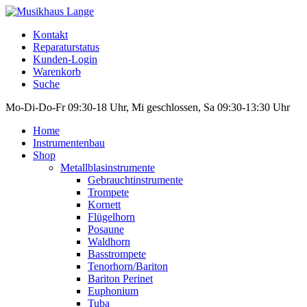
Kontakt
Reparaturstatus
Kunden-Login
Warenkorb
Suche
Mo-Di-Do-Fr 09:30-18 Uhr, Mi geschlossen, Sa 09:30-13:30 Uhr
Home
Instrumentenbau
Shop
Metallblasinstrumente
Gebrauchtinstrumente
Trompete
Kornett
Flügelhorn
Posaune
Waldhorn
Basstrompete
Tenorhorn/Bariton
Bariton Perinet
Euphonium
Tuba