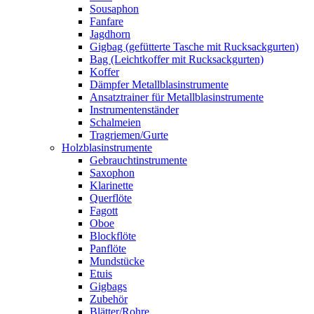
Sousaphon
Fanfare
Jagdhorn
Gigbag (gefütterte Tasche mit Rucksackgurten)
Bag (Leichtkoffer mit Rucksackgurten)
Koffer
Dämpfer Metallblasinstrumente
Ansatztrainer für Metallblasinstrumente
Instrumentenständer
Schalmeien
Tragriemen/Gurte
Holzblasinstrumente
Gebrauchtinstrumente
Saxophon
Klarinette
Querflöte
Fagott
Oboe
Blockflöte
Panflöte
Mundstücke
Etuis
Gigbags
Zubehör
Blätter/Rohre