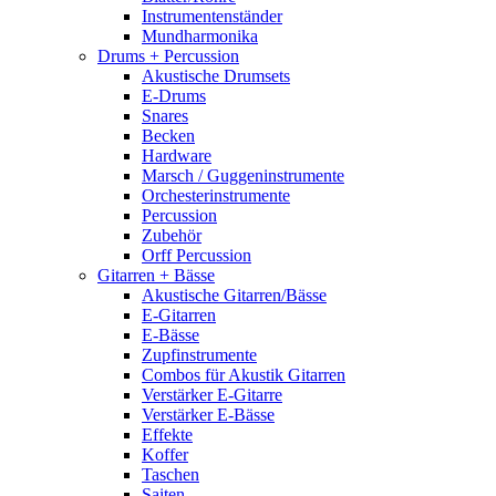
Instrumentenständer
Mundharmonika
Drums + Percussion
Akustische Drumsets
E-Drums
Snares
Becken
Hardware
Marsch / Guggeninstrumente
Orchesterinstrumente
Percussion
Zubehör
Orff Percussion
Gitarren + Bässe
Akustische Gitarren/Bässe
E-Gitarren
E-Bässe
Zupfinstrumente
Combos für Akustik Gitarren
Verstärker E-Gitarre
Verstärker E-Bässe
Effekte
Koffer
Taschen
Saiten