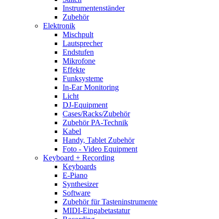
Instrumentenständer
Zubehör
Elektronik
Mischpult
Lautsprecher
Endstufen
Mikrofone
Effekte
Funksysteme
In-Ear Monitoring
Licht
DJ-Equipment
Cases/Racks/Zubehör
Zubehör PA-Technik
Kabel
Handy, Tablet Zubehör
Foto - Video Equipment
Keyboard + Recording
Keyboards
E-Piano
Synthesizer
Software
Zubehör für Tasteninstrumente
MIDI-Eingabetastatur