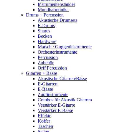
Instrumentenständer
Mundharmonika
Drums + Percussion
Akustische Drumsets
E-Drums
Snares
Becken
Hardware
Marsch / Guggeninstrumente
Orchesterinstrumente
Percussion
Zubehör
Orff Percussion
Gitarren + Bässe
Akustische Gitarren/Bässe
E-Gitarren
E-Bässe
Zupfinstrumente
Combos für Akustik Gitarren
Verstärker E-Gitarre
Verstärker E-Bässe
Effekte
Koffer
Taschen
Saiten