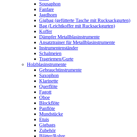
Sousaphon
Fanfare
Jagdhorn
Gigbag (gefütterte Tasche mit Rucksackgurten)
Bag (Leichtkoffer mit Rucksackgurten)
Koffer
Dämpfer Metallblasinstrumente
Ansatztrainer für Metallblasinstrumente
Instrumentenständer
Schalmeien
Tragriemen/Gurte
Holzblasinstrumente
Gebrauchtinstrumente
Saxophon
Klarinette
Querflöte
Fagott
Oboe
Blockflöte
Panflöte
Mundstücke
Etuis
Gigbags
Zubehör
Blätter/Rohre