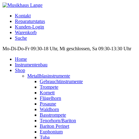
Kontakt
Reparaturstatus
Kunden-Login
Warenkorb
Suche
Mo-Di-Do-Fr 09:30-18 Uhr, Mi geschlossen, Sa 09:30-13:30 Uhr
Home
Instrumentenbau
Shop
Metallblasinstrumente
Gebrauchtinstrumente
Trompete
Kornett
Flügelhorn
Posaune
Waldhorn
Basstrompete
Tenorhorn/Bariton
Bariton Perinet
Euphonium
Tuba