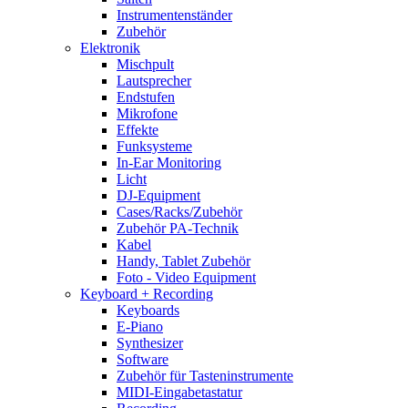
Instrumentenständer
Zubehör
Elektronik
Mischpult
Lautsprecher
Endstufen
Mikrofone
Effekte
Funksysteme
In-Ear Monitoring
Licht
DJ-Equipment
Cases/Racks/Zubehör
Zubehör PA-Technik
Kabel
Handy, Tablet Zubehör
Foto - Video Equipment
Keyboard + Recording
Keyboards
E-Piano
Synthesizer
Software
Zubehör für Tasteninstrumente
MIDI-Eingabetastatur