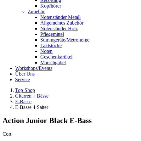
Recording
Kopfhörer
Zubehör
Notenständer Metall
Allgemeines Zubehör
Notenständer Holz
Pflegemittel
Stimmgeräte/Metronome
Taktstöcke
Noten
Geschenkartikel
Marschgabel
Workshops/Events
Über Uns
Service
Top-Shop
Gitarren + Bässe
E-Bässe
E-Bässe 4-Saiter
Action Junior Black E-Bass
Cort