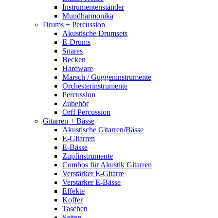
Instrumentenständer
Mundharmonika
Drums + Percussion
Akustische Drumsets
E-Drums
Snares
Becken
Hardware
Marsch / Guggeninstrumente
Orchesterinstrumente
Percussion
Zubehör
Orff Percussion
Gitarren + Bässe
Akustische Gitarren/Bässe
E-Gitarren
E-Bässe
Zupfinstrumente
Combos für Akustik Gitarren
Verstärker E-Gitarre
Verstärker E-Bässe
Effekte
Koffer
Taschen
Saiten