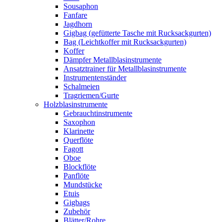
Sousaphon
Fanfare
Jagdhorn
Gigbag (gefütterte Tasche mit Rucksackgurten)
Bag (Leichtkoffer mit Rucksackgurten)
Koffer
Dämpfer Metallblasinstrumente
Ansatztrainer für Metallblasinstrumente
Instrumentenständer
Schalmeien
Tragriemen/Gurte
Holzblasinstrumente
Gebrauchtinstrumente
Saxophon
Klarinette
Querflöte
Fagott
Oboe
Blockflöte
Panflöte
Mundstücke
Etuis
Gigbags
Zubehör
Blätter/Rohre