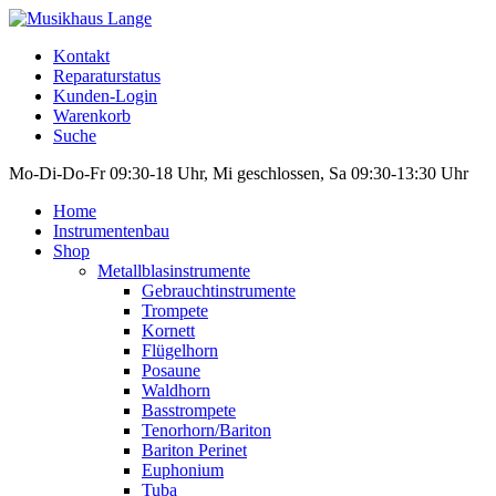
Kontakt
Reparaturstatus
Kunden-Login
Warenkorb
Suche
Mo-Di-Do-Fr 09:30-18 Uhr, Mi geschlossen, Sa 09:30-13:30 Uhr
Home
Instrumentenbau
Shop
Metallblasinstrumente
Gebrauchtinstrumente
Trompete
Kornett
Flügelhorn
Posaune
Waldhorn
Basstrompete
Tenorhorn/Bariton
Bariton Perinet
Euphonium
Tuba