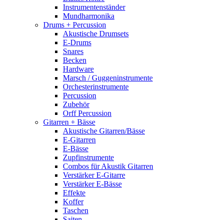
Instrumentenständer
Mundharmonika
Drums + Percussion
Akustische Drumsets
E-Drums
Snares
Becken
Hardware
Marsch / Guggeninstrumente
Orchesterinstrumente
Percussion
Zubehör
Orff Percussion
Gitarren + Bässe
Akustische Gitarren/Bässe
E-Gitarren
E-Bässe
Zupfinstrumente
Combos für Akustik Gitarren
Verstärker E-Gitarre
Verstärker E-Bässe
Effekte
Koffer
Taschen
Saiten