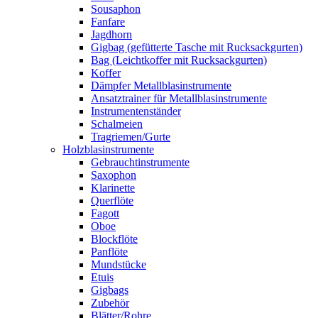
Sousaphon
Fanfare
Jagdhorn
Gigbag (gefütterte Tasche mit Rucksackgurten)
Bag (Leichtkoffer mit Rucksackgurten)
Koffer
Dämpfer Metallblasinstrumente
Ansatztrainer für Metallblasinstrumente
Instrumentenständer
Schalmeien
Tragriemen/Gurte
Holzblasinstrumente
Gebrauchtinstrumente
Saxophon
Klarinette
Querflöte
Fagott
Oboe
Blockflöte
Panflöte
Mundstücke
Etuis
Gigbags
Zubehör
Blätter/Rohre