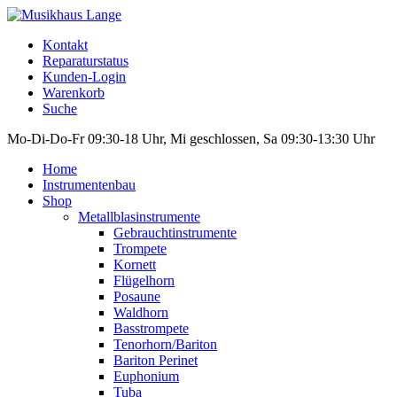
Kontakt
Reparaturstatus
Kunden-Login
Warenkorb
Suche
Mo-Di-Do-Fr 09:30-18 Uhr, Mi geschlossen, Sa 09:30-13:30 Uhr
Home
Instrumentenbau
Shop
Metallblasinstrumente
Gebrauchtinstrumente
Trompete
Kornett
Flügelhorn
Posaune
Waldhorn
Basstrompete
Tenorhorn/Bariton
Bariton Perinet
Euphonium
Tuba