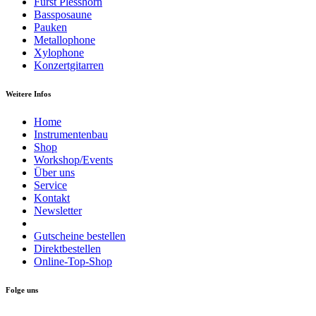
Fürst Plesshorn
Bassposaune
Pauken
Metallophone
Xylophone
Konzertgitarren
Weitere Infos
Home
Instrumentenbau
Shop
Workshop/Events
Über uns
Service
Kontakt
Newsletter
Gutscheine bestellen
Direktbestellen
Online-Top-Shop
Folge uns