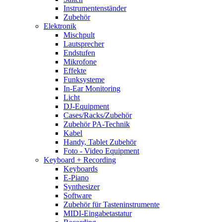
Instrumentenständer
Zubehör
Elektronik
Mischpult
Lautsprecher
Endstufen
Mikrofone
Effekte
Funksysteme
In-Ear Monitoring
Licht
DJ-Equipment
Cases/Racks/Zubehör
Zubehör PA-Technik
Kabel
Handy, Tablet Zubehör
Foto - Video Equipment
Keyboard + Recording
Keyboards
E-Piano
Synthesizer
Software
Zubehör für Tasteninstrumente
MIDI-Eingabetastatur