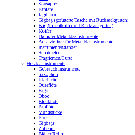
Sousaphon
Fanfare
Jagdhorn
Gigbag (gefütterte Tasche mit Rucksackgurten)
Bag (Leichtkoffer mit Rucksackgurten)
Koffer
Dämpfer Metallblasinstrumente
Ansatztrainer für Metallblasinstrumente
Instrumentenständer
Schalmeien
Tragriemen/Gurte
Holzblasinstrumente
Gebrauchtinstrumente
Saxophon
Klarinette
Querflöte
Fagott
Oboe
Blockflöte
Panflöte
Mundstücke
Etuis
Gigbags
Zubehör
Blätter/Rohre