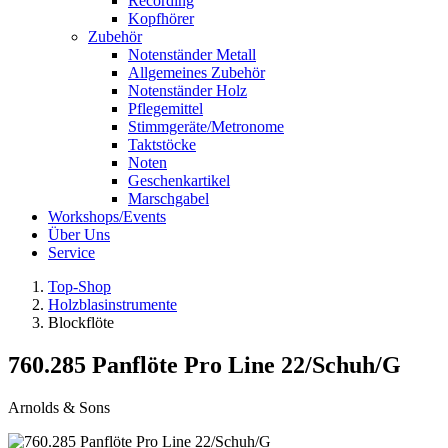
Recording
Kopfhörer
Zubehör
Notenständer Metall
Allgemeines Zubehör
Notenständer Holz
Pflegemittel
Stimmgeräte/Metronome
Taktstöcke
Noten
Geschenkartikel
Marschgabel
Workshops/Events
Über Uns
Service
Top-Shop
Holzblasinstrumente
Blockflöte
760.285 Panflöte Pro Line 22/Schuh/G
Arnolds & Sons