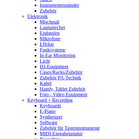
Instrumentenständer
Zubehör
Elektronik
Mischpult
Lautsprecher
Endstufen
Mikrofone
Effekte
Funksysteme
In-Ear Monitoring
Licht
DJ-Equipment
Cases/Racks/Zubehör
Zubehör PA-Technik
Kabel
Handy, Tablet Zubehör
Foto - Video Equipment
Keyboard + Recording
Keyboards
E-Piano
Synthesizer
Software
Zubehör für Tasteninstrumente
MIDI-Eingabetastatur