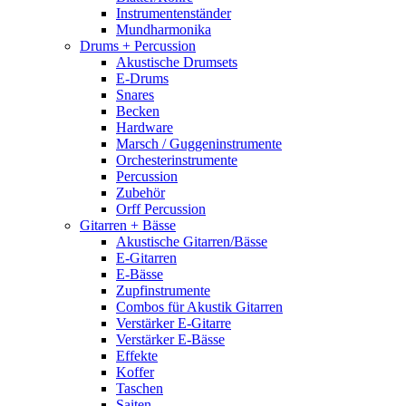
Instrumentenständer
Mundharmonika
Drums + Percussion
Akustische Drumsets
E-Drums
Snares
Becken
Hardware
Marsch / Guggeninstrumente
Orchesterinstrumente
Percussion
Zubehör
Orff Percussion
Gitarren + Bässe
Akustische Gitarren/Bässe
E-Gitarren
E-Bässe
Zupfinstrumente
Combos für Akustik Gitarren
Verstärker E-Gitarre
Verstärker E-Bässe
Effekte
Koffer
Taschen
Saiten