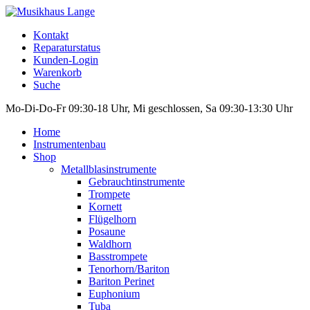
Kontakt
Reparaturstatus
Kunden-Login
Warenkorb
Suche
Mo-Di-Do-Fr 09:30-18 Uhr, Mi geschlossen, Sa 09:30-13:30 Uhr
Home
Instrumentenbau
Shop
Metallblasinstrumente
Gebrauchtinstrumente
Trompete
Kornett
Flügelhorn
Posaune
Waldhorn
Basstrompete
Tenorhorn/Bariton
Bariton Perinet
Euphonium
Tuba