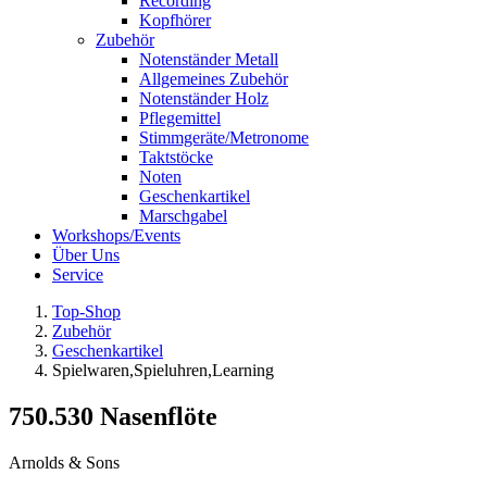
Recording
Kopfhörer
Zubehör
Notenständer Metall
Allgemeines Zubehör
Notenständer Holz
Pflegemittel
Stimmgeräte/Metronome
Taktstöcke
Noten
Geschenkartikel
Marschgabel
Workshops/Events
Über Uns
Service
Top-Shop
Zubehör
Geschenkartikel
Spielwaren,Spieluhren,Learning
750.530 Nasenflöte
Arnolds & Sons