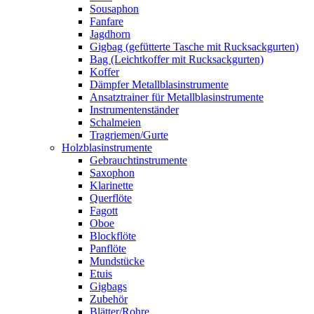
Sousaphon
Fanfare
Jagdhorn
Gigbag (gefütterte Tasche mit Rucksackgurten)
Bag (Leichtkoffer mit Rucksackgurten)
Koffer
Dämpfer Metallblasinstrumente
Ansatztrainer für Metallblasinstrumente
Instrumentenständer
Schalmeien
Tragriemen/Gurte
Holzblasinstrumente
Gebrauchtinstrumente
Saxophon
Klarinette
Querflöte
Fagott
Oboe
Blockflöte
Panflöte
Mundstücke
Etuis
Gigbags
Zubehör
Blätter/Rohre