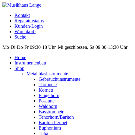
Kontakt
Reparaturstatus
Kunden-Login
Warenkorb
Suche
Mo-Di-Do-Fr 09:30-18 Uhr, Mi geschlossen, Sa 09:30-13:30 Uhr
Home
Instrumentenbau
Shop
Metallblasinstrumente
Gebrauchtinstrumente
Trompete
Kornett
Flügelhorn
Posaune
Waldhorn
Basstrompete
Tenorhorn/Bariton
Bariton Perinet
Euphonium
Tuba