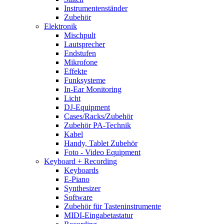
Instrumentenständer
Zubehör
Elektronik
Mischpult
Lautsprecher
Endstufen
Mikrofone
Effekte
Funksysteme
In-Ear Monitoring
Licht
DJ-Equipment
Cases/Racks/Zubehör
Zubehör PA-Technik
Kabel
Handy, Tablet Zubehör
Foto - Video Equipment
Keyboard + Recording
Keyboards
E-Piano
Synthesizer
Software
Zubehör für Tasteninstrumente
MIDI-Eingabetastatur