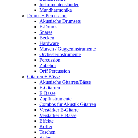
Instrumentenständer
Mundharmonika
Drums + Percussion
Akustische Drumsets
E-Drums
Snares
Becken
Hardware
Marsch / Guggeninstrumente
Orchesterinstrumente
Percussion
Zubehör
Orff Percussion
Gitarren + Bässe
Akustische Gitarren/Bässe
E-Gitarren
E-Bässe
Zupfinstrumente
Combos für Akustik Gitarren
Verstärker E-Gitarre
Verstärker E-Bässe
Effekte
Koffer
Taschen
Saiten