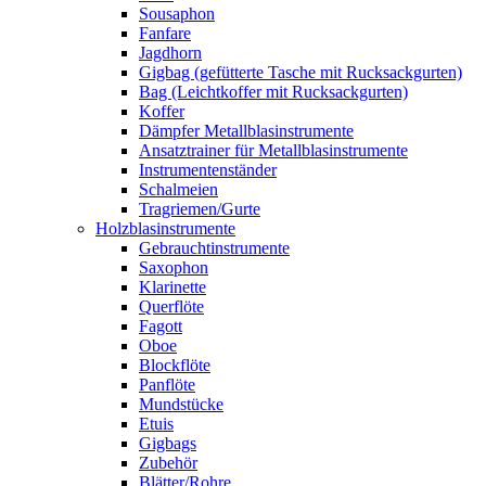
Sousaphon
Fanfare
Jagdhorn
Gigbag (gefütterte Tasche mit Rucksackgurten)
Bag (Leichtkoffer mit Rucksackgurten)
Koffer
Dämpfer Metallblasinstrumente
Ansatztrainer für Metallblasinstrumente
Instrumentenständer
Schalmeien
Tragriemen/Gurte
Holzblasinstrumente
Gebrauchtinstrumente
Saxophon
Klarinette
Querflöte
Fagott
Oboe
Blockflöte
Panflöte
Mundstücke
Etuis
Gigbags
Zubehör
Blätter/Rohre