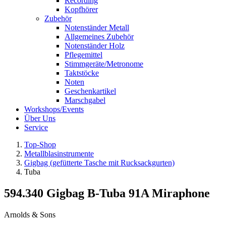
Recording
Kopfhörer
Zubehör
Notenständer Metall
Allgemeines Zubehör
Notenständer Holz
Pflegemittel
Stimmgeräte/Metronome
Taktstöcke
Noten
Geschenkartikel
Marschgabel
Workshops/Events
Über Uns
Service
Top-Shop
Metallblasinstrumente
Gigbag (gefütterte Tasche mit Rucksackgurten)
Tuba
594.340 Gigbag B-Tuba 91A Miraphone
Arnolds & Sons