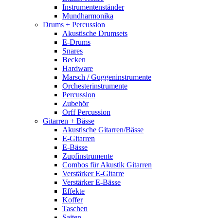
Instrumentenständer
Mundharmonika
Drums + Percussion
Akustische Drumsets
E-Drums
Snares
Becken
Hardware
Marsch / Guggeninstrumente
Orchesterinstrumente
Percussion
Zubehör
Orff Percussion
Gitarren + Bässe
Akustische Gitarren/Bässe
E-Gitarren
E-Bässe
Zupfinstrumente
Combos für Akustik Gitarren
Verstärker E-Gitarre
Verstärker E-Bässe
Effekte
Koffer
Taschen
Saiten