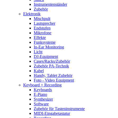
Instrumentenständer
Zubehör
Elektronik
Mischpult
Lautsprecher
Endstufen
Mikrofone
Effekte
Funksysteme
In-Ear Monitoring
Licht
DJ-Equipment
Cases/Racks/Zubehör
Zubehör PA-Technik
Kabel
Handy, Tablet Zubehör
Foto - Video Equipment
Keyboard + Recording
Keyboards
E-Piano
Synthesizer
Software
Zubehör für Tasteninstrumente
MIDI-Eingabetastatur