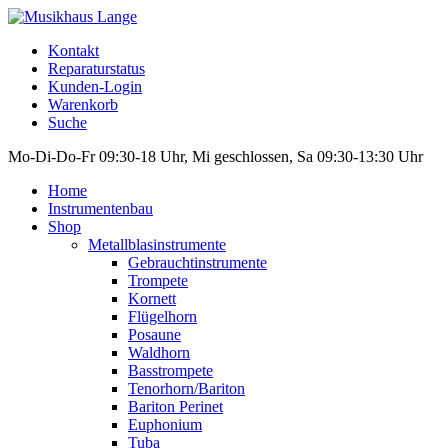
Kontakt
Reparaturstatus
Kunden-Login
Warenkorb
Suche
Mo-Di-Do-Fr 09:30-18 Uhr, Mi geschlossen, Sa 09:30-13:30 Uhr
Home
Instrumentenbau
Shop
Metallblasinstrumente
Gebrauchtinstrumente
Trompete
Kornett
Flügelhorn
Posaune
Waldhorn
Basstrompete
Tenorhorn/Bariton
Bariton Perinet
Euphonium
Tuba