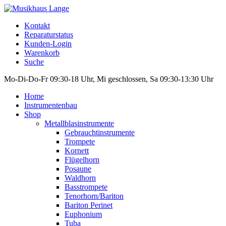
Kontakt
Reparaturstatus
Kunden-Login
Warenkorb
Suche
Mo-Di-Do-Fr 09:30-18 Uhr, Mi geschlossen, Sa 09:30-13:30 Uhr
Home
Instrumentenbau
Shop
Metallblasinstrumente
Gebrauchtinstrumente
Trompete
Kornett
Flügelhorn
Posaune
Waldhorn
Basstrompete
Tenorhorn/Bariton
Bariton Perinet
Euphonium
Tuba