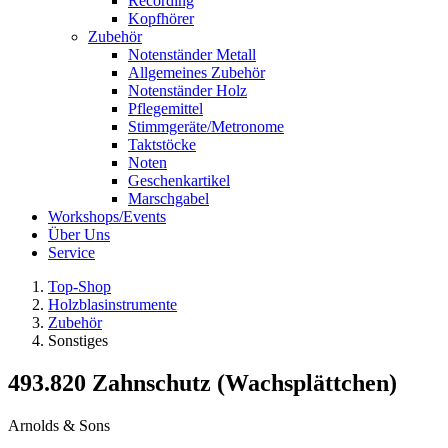
Recording
Kopfhörer
Zubehör
Notenständer Metall
Allgemeines Zubehör
Notenständer Holz
Pflegemittel
Stimmgeräte/Metronome
Taktstöcke
Noten
Geschenkartikel
Marschgabel
Workshops/Events
Über Uns
Service
Top-Shop
Holzblasinstrumente
Zubehör
Sonstiges
493.820 Zahnschutz (Wachsplättchen)
Arnolds & Sons