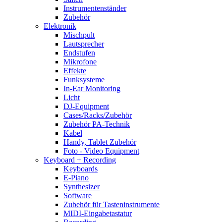
Instrumentenständer
Zubehör
Elektronik
Mischpult
Lautsprecher
Endstufen
Mikrofone
Effekte
Funksysteme
In-Ear Monitoring
Licht
DJ-Equipment
Cases/Racks/Zubehör
Zubehör PA-Technik
Kabel
Handy, Tablet Zubehör
Foto - Video Equipment
Keyboard + Recording
Keyboards
E-Piano
Synthesizer
Software
Zubehör für Tasteninstrumente
MIDI-Eingabetastatur