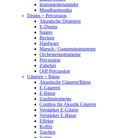
Instrumentenständer
Mundharmonika
Drums + Percussion
Akustische Drumsets
E-Drums
Snares
Becken
Hardware
Marsch / Guggeninstrumente
Orchesterinstrumente
Percussion
Zubehör
Orff Percussion
Gitarren + Bässe
Akustische Gitarren/Bässe
E-Gitarren
E-Bässe
Zupfinstrumente
Combos für Akustik Gitarren
Verstärker E-Gitarre
Verstärker E-Bässe
Effekte
Koffer
Taschen
Saiten