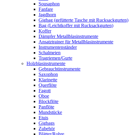
Sousaphon
Fanfare
Jagdhorn
Gigbag (gefütterte Tasche mit Rucksackgurten)
Bag (Leichtkoffer mit Rucksackgurten)
Koffer
Dämpfer Metallblasinstrumente
Ansatztrainer für Metallblasinstrumente
Instrumentenständer
Schalmeien
Tragriemen/Gurte
Holzblasinstrumente
Gebrauchtinstrumente
Saxophon
Klarinette
Querflöte
Fagott
Oboe
Blockflöte
Panflöte
Mundstücke
Etuis
Gigbags
Zubehör
Blätter/Rohre