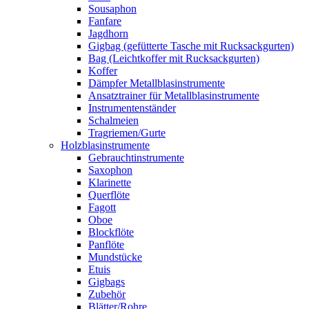
Sousaphon
Fanfare
Jagdhorn
Gigbag (gefütterte Tasche mit Rucksackgurten)
Bag (Leichtkoffer mit Rucksackgurten)
Koffer
Dämpfer Metallblasinstrumente
Ansatztrainer für Metallblasinstrumente
Instrumentenständer
Schalmeien
Tragriemen/Gurte
Holzblasinstrumente
Gebrauchtinstrumente
Saxophon
Klarinette
Querflöte
Fagott
Oboe
Blockflöte
Panflöte
Mundstücke
Etuis
Gigbags
Zubehör
Blätter/Rohre