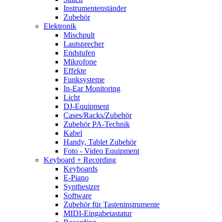
Instrumentenständer
Zubehör
Elektronik
Mischpult
Lautsprecher
Endstufen
Mikrofone
Effekte
Funksysteme
In-Ear Monitoring
Licht
DJ-Equipment
Cases/Racks/Zubehör
Zubehör PA-Technik
Kabel
Handy, Tablet Zubehör
Foto - Video Equipment
Keyboard + Recording
Keyboards
E-Piano
Synthesizer
Software
Zubehör für Tasteninstrumente
MIDI-Eingabetastatur