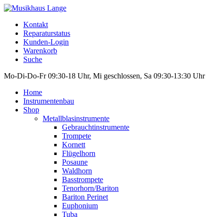
Kontakt
Reparaturstatus
Kunden-Login
Warenkorb
Suche
Mo-Di-Do-Fr 09:30-18 Uhr, Mi geschlossen, Sa 09:30-13:30 Uhr
Home
Instrumentenbau
Shop
Metallblasinstrumente
Gebrauchtinstrumente
Trompete
Kornett
Flügelhorn
Posaune
Waldhorn
Basstrompete
Tenorhorn/Bariton
Bariton Perinet
Euphonium
Tuba