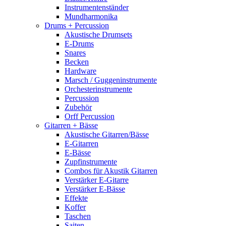
Instrumentenständer
Mundharmonika
Drums + Percussion
Akustische Drumsets
E-Drums
Snares
Becken
Hardware
Marsch / Guggeninstrumente
Orchesterinstrumente
Percussion
Zubehör
Orff Percussion
Gitarren + Bässe
Akustische Gitarren/Bässe
E-Gitarren
E-Bässe
Zupfinstrumente
Combos für Akustik Gitarren
Verstärker E-Gitarre
Verstärker E-Bässe
Effekte
Koffer
Taschen
Saiten