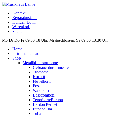
Kontakt
Reparaturstatus
Kunden-Login
Warenkorb
Suche
Mo-Di-Do-Fr 09:30-18 Uhr, Mi geschlossen, Sa 09:30-13:30 Uhr
Home
Instrumentenbau
Shop
Metallblasinstrumente
Gebrauchtinstrumente
Trompete
Kornett
Flügelhorn
Posaune
Waldhorn
Basstrompete
Tenorhorn/Bariton
Bariton Perinet
Euphonium
Tuba