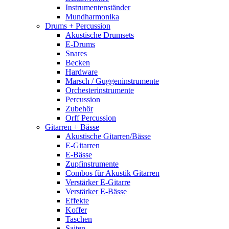
Instrumentenständer
Mundharmonika
Drums + Percussion
Akustische Drumsets
E-Drums
Snares
Becken
Hardware
Marsch / Guggeninstrumente
Orchesterinstrumente
Percussion
Zubehör
Orff Percussion
Gitarren + Bässe
Akustische Gitarren/Bässe
E-Gitarren
E-Bässe
Zupfinstrumente
Combos für Akustik Gitarren
Verstärker E-Gitarre
Verstärker E-Bässe
Effekte
Koffer
Taschen
Saiten