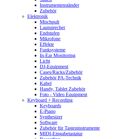
Instrumentenständer
Zubehör
Elektronik
Mischpult
Lautsprecher
Endstufen
Mikrofone
Effekte
Funksysteme
In-Ear Monitoring
Licht
DJ-Equipment
Cases/Racks/Zubehör
Zubehör PA-Technik
Kabel
Handy, Tablet Zubehör
Foto - Video Equipment
Keyboard + Recording
Keyboards
E-Piano
Synthesizer
Software
Zubehör für Tasteninstrumente
MIDI-Eingabetastatur