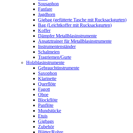
Sousaphon
Fanfare
Jagdhorn
Gigbag (gefütterte Tasche mit Rucksackgurten)
Bag (Leichtkoffer mit Rucksackgurten)
Koffer
Dämpfer Metallblasinstrumente
Ansatztrainer für Metallblasinstrumente
Instrumentenständer
Schalmeien
Tragriemen/Gurte
Holzblasinstrumente
Gebrauchtinstrumente
Saxophon
Klarinette
Querflöte
Fagott
Oboe
Blockflöte
Panflöte
Mundstücke
Etuis
Gigbags
Zubehör
Blätter/Rohre