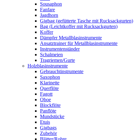
Sousaphon
Fanfare
Jagdhorn
Gigbag (gefütterte Tasche mit Rucksackgurten)
Bag (Leichtkoffer mit Rucksackgurten)
Koffer
Dämpfer Metallblasinstrumente
Ansatztrainer für Metallblasinstrumente
Instrumentenständer
Schalmeien
Tragriemen/Gurte
Holzblasinstrumente
Gebrauchtinstrumente
Saxophon
Klarinette
Querflöte
Fagott
Oboe
Blockflöte
Panflöte
Mundstücke
Etuis
Gigbags
Zubehör
Blätter/Rohre