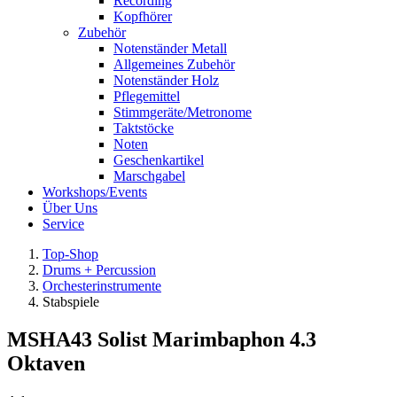
Recording
Kopfhörer
Zubehör
Notenständer Metall
Allgemeines Zubehör
Notenständer Holz
Pflegemittel
Stimmgeräte/Metronome
Taktstöcke
Noten
Geschenkartikel
Marschgabel
Workshops/Events
Über Uns
Service
Top-Shop
Drums + Percussion
Orchesterinstrumente
Stabspiele
MSHA43 Solist Marimbaphon 4.3
Oktaven