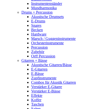
Instrumentenständer
Mundharmonika
Drums + Percussion
Akustische Drumsets
E-Drums
Snares
Becken
Hardware
Marsch / Guggeninstrumente
Orchesterinstrumente
Percussion
Zubehör
Orff Percussion
Gitarren + Bässe
Akustische Gitarren/Bässe
E-Gitarren
E-Bässe
Zupfinstrumente
Combos für Akustik Gitarren
Verstärker E-Gitarre
Verstärker E-Bässe
Effekte
Koffer
Taschen
Saiten