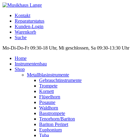
Kontakt
Reparaturstatus
Kunden-Login
Warenkorb
Suche
Mo-Di-Do-Fr 09:30-18 Uhr, Mi geschlossen, Sa 09:30-13:30 Uhr
Home
Instrumentenbau
Shop
Metallblasinstrumente
Gebrauchtinstrumente
Trompete
Kornett
Flügelhorn
Posaune
Waldhorn
Basstrompete
Tenorhorn/Bariton
Bariton Perinet
Euphonium
Tuba