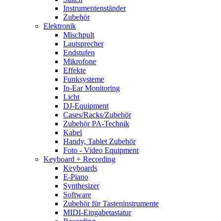
Instrumentenständer
Zubehör
Elektronik
Mischpult
Lautsprecher
Endstufen
Mikrofone
Effekte
Funksysteme
In-Ear Monitoring
Licht
DJ-Equipment
Cases/Racks/Zubehör
Zubehör PA-Technik
Kabel
Handy, Tablet Zubehör
Foto - Video Equipment
Keyboard + Recording
Keyboards
E-Piano
Synthesizer
Software
Zubehör für Tasteninstrumente
MIDI-Eingabetastatur