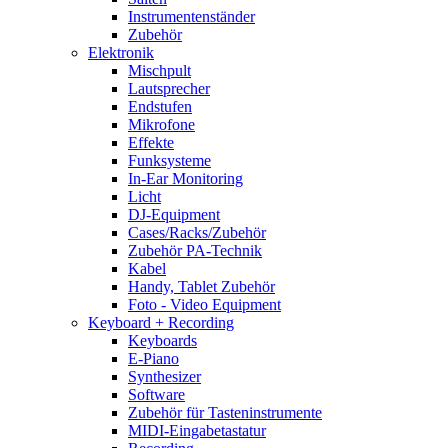
Instrumentenständer
Zubehör
Elektronik
Mischpult
Lautsprecher
Endstufen
Mikrofone
Effekte
Funksysteme
In-Ear Monitoring
Licht
DJ-Equipment
Cases/Racks/Zubehör
Zubehör PA-Technik
Kabel
Handy, Tablet Zubehör
Foto - Video Equipment
Keyboard + Recording
Keyboards
E-Piano
Synthesizer
Software
Zubehör für Tasteninstrumente
MIDI-Eingabetastatur