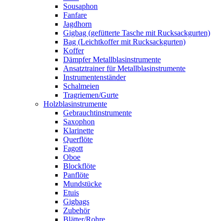
Sousaphon
Fanfare
Jagdhorn
Gigbag (gefütterte Tasche mit Rucksackgurten)
Bag (Leichtkoffer mit Rucksackgurten)
Koffer
Dämpfer Metallblasinstrumente
Ansatztrainer für Metallblasinstrumente
Instrumentenständer
Schalmeien
Tragriemen/Gurte
Holzblasinstrumente
Gebrauchtinstrumente
Saxophon
Klarinette
Querflöte
Fagott
Oboe
Blockflöte
Panflöte
Mundstücke
Etuis
Gigbags
Zubehör
Blätter/Rohre