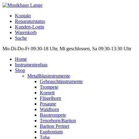
Kontakt
Reparaturstatus
Kunden-Login
Warenkorb
Suche
Mo-Di-Do-Fr 09:30-18 Uhr, Mi geschlossen, Sa 09:30-13:30 Uhr
Home
Instrumentenbau
Shop
Metallblasinstrumente
Gebrauchtinstrumente
Trompete
Kornett
Flügelhorn
Posaune
Waldhorn
Basstrompete
Tenorhorn/Bariton
Bariton Perinet
Euphonium
Tuba