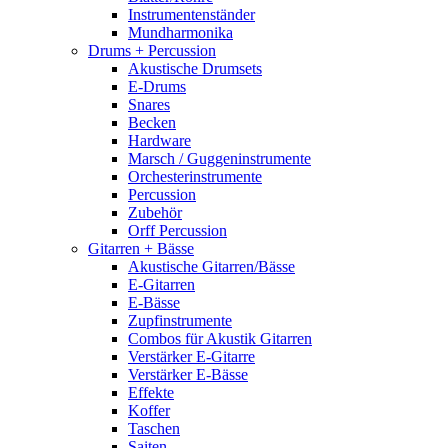
Instrumentenständer
Mundharmonika
Drums + Percussion
Akustische Drumsets
E-Drums
Snares
Becken
Hardware
Marsch / Guggeninstrumente
Orchesterinstrumente
Percussion
Zubehör
Orff Percussion
Gitarren + Bässe
Akustische Gitarren/Bässe
E-Gitarren
E-Bässe
Zupfinstrumente
Combos für Akustik Gitarren
Verstärker E-Gitarre
Verstärker E-Bässe
Effekte
Koffer
Taschen
Saiten