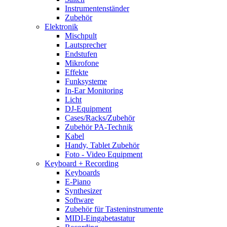
Instrumentenständer
Zubehör
Elektronik
Mischpult
Lautsprecher
Endstufen
Mikrofone
Effekte
Funksysteme
In-Ear Monitoring
Licht
DJ-Equipment
Cases/Racks/Zubehör
Zubehör PA-Technik
Kabel
Handy, Tablet Zubehör
Foto - Video Equipment
Keyboard + Recording
Keyboards
E-Piano
Synthesizer
Software
Zubehör für Tasteninstrumente
MIDI-Eingabetastatur