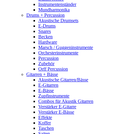
Instrumentenständer
Mundharmonika
Drums + Percussion
Akustische Drumsets
E-Drums
Snares
Becken
Hardware
Marsch / Guggeninstrumente
Orchesterinstrumente
Percussion
Zubehör
Orff Percussion
Gitarren + Bässe
Akustische Gitarren/Bässe
E-Gitarren
E-Bässe
Zupfinstrumente
Combos für Akustik Gitarren
Verstärker E-Gitarre
Verstärker E-Bässe
Effekte
Koffer
Taschen
Saiten