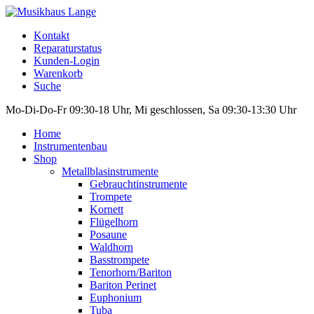
Kontakt
Reparaturstatus
Kunden-Login
Warenkorb
Suche
Mo-Di-Do-Fr 09:30-18 Uhr, Mi geschlossen, Sa 09:30-13:30 Uhr
Home
Instrumentenbau
Shop
Metallblasinstrumente
Gebrauchtinstrumente
Trompete
Kornett
Flügelhorn
Posaune
Waldhorn
Basstrompete
Tenorhorn/Bariton
Bariton Perinet
Euphonium
Tuba