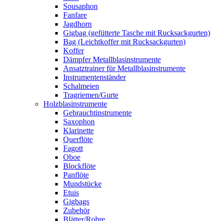
Sousaphon
Fanfare
Jagdhorn
Gigbag (gefütterte Tasche mit Rucksackgurten)
Bag (Leichtkoffer mit Rucksackgurten)
Koffer
Dämpfer Metallblasinstrumente
Ansatztrainer für Metallblasinstrumente
Instrumentenständer
Schalmeien
Tragriemen/Gurte
Holzblasinstrumente
Gebrauchtinstrumente
Saxophon
Klarinette
Querflöte
Fagott
Oboe
Blockflöte
Panflöte
Mundstücke
Etuis
Gigbags
Zubehör
Blätter/Rohre