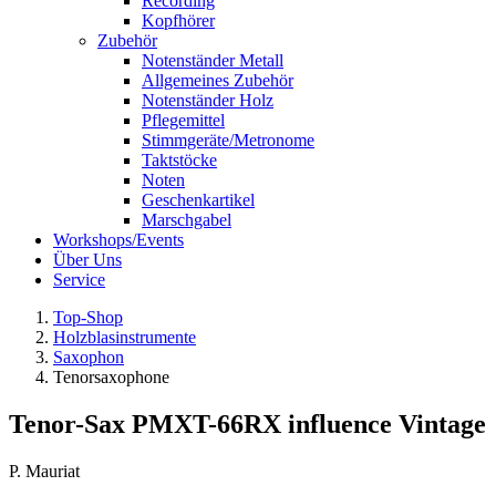
Recording
Kopfhörer
Zubehör
Notenständer Metall
Allgemeines Zubehör
Notenständer Holz
Pflegemittel
Stimmgeräte/Metronome
Taktstöcke
Noten
Geschenkartikel
Marschgabel
Workshops/Events
Über Uns
Service
Top-Shop
Holzblasinstrumente
Saxophon
Tenorsaxophone
Tenor-Sax PMXT-66RX influence Vintage
P. Mauriat