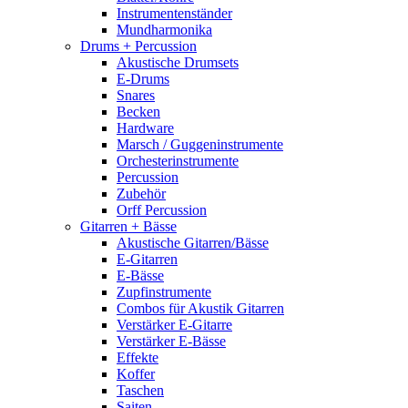
Instrumentenständer
Mundharmonika
Drums + Percussion
Akustische Drumsets
E-Drums
Snares
Becken
Hardware
Marsch / Guggeninstrumente
Orchesterinstrumente
Percussion
Zubehör
Orff Percussion
Gitarren + Bässe
Akustische Gitarren/Bässe
E-Gitarren
E-Bässe
Zupfinstrumente
Combos für Akustik Gitarren
Verstärker E-Gitarre
Verstärker E-Bässe
Effekte
Koffer
Taschen
Saiten