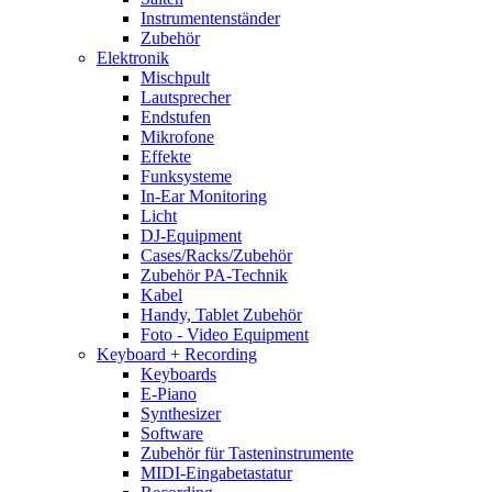
Instrumentenständer
Zubehör
Elektronik
Mischpult
Lautsprecher
Endstufen
Mikrofone
Effekte
Funksysteme
In-Ear Monitoring
Licht
DJ-Equipment
Cases/Racks/Zubehör
Zubehör PA-Technik
Kabel
Handy, Tablet Zubehör
Foto - Video Equipment
Keyboard + Recording
Keyboards
E-Piano
Synthesizer
Software
Zubehör für Tasteninstrumente
MIDI-Eingabetastatur