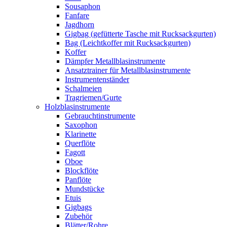
Sousaphon
Fanfare
Jagdhorn
Gigbag (gefütterte Tasche mit Rucksackgurten)
Bag (Leichtkoffer mit Rucksackgurten)
Koffer
Dämpfer Metallblasinstrumente
Ansatztrainer für Metallblasinstrumente
Instrumentenständer
Schalmeien
Tragriemen/Gurte
Holzblasinstrumente
Gebrauchtinstrumente
Saxophon
Klarinette
Querflöte
Fagott
Oboe
Blockflöte
Panflöte
Mundstücke
Etuis
Gigbags
Zubehör
Blätter/Rohre