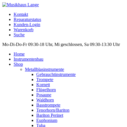
Kontakt
Reparaturstatus
Kunden-Login
Warenkorb
Suche
Mo-Di-Do-Fr 09:30-18 Uhr, Mi geschlossen, Sa 09:30-13:30 Uhr
Home
Instrumentenbau
Shop
Metallblasinstrumente
Gebrauchtinstrumente
Trompete
Kornett
Flügelhorn
Posaune
Waldhorn
Basstrompete
Tenorhorn/Bariton
Bariton Perinet
Euphonium
Tuba