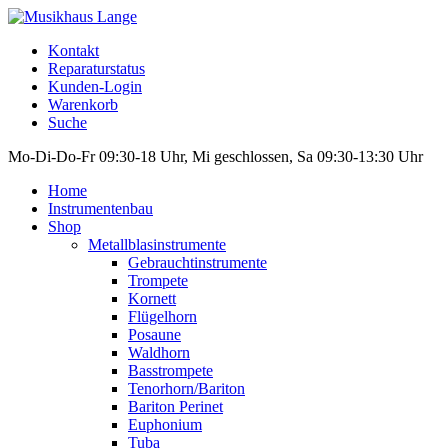
Kontakt
Reparaturstatus
Kunden-Login
Warenkorb
Suche
Mo-Di-Do-Fr 09:30-18 Uhr, Mi geschlossen, Sa 09:30-13:30 Uhr
Home
Instrumentenbau
Shop
Metallblasinstrumente
Gebrauchtinstrumente
Trompete
Kornett
Flügelhorn
Posaune
Waldhorn
Basstrompete
Tenorhorn/Bariton
Bariton Perinet
Euphonium
Tuba