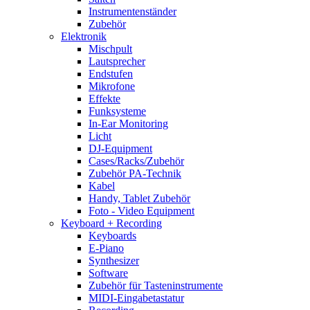
Instrumentenständer
Zubehör
Elektronik
Mischpult
Lautsprecher
Endstufen
Mikrofone
Effekte
Funksysteme
In-Ear Monitoring
Licht
DJ-Equipment
Cases/Racks/Zubehör
Zubehör PA-Technik
Kabel
Handy, Tablet Zubehör
Foto - Video Equipment
Keyboard + Recording
Keyboards
E-Piano
Synthesizer
Software
Zubehör für Tasteninstrumente
MIDI-Eingabetastatur