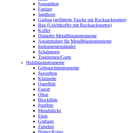
Sousaphon
Fanfare
Jagdhorn
Gigbag (gefütterte Tasche mit Rucksackgurten)
Bag (Leichtkoffer mit Rucksackgurten)
Koffer
Dämpfer Metallblasinstrumente
Ansatztrainer für Metallblasinstrumente
Instrumentenständer
Schalmeien
Tragriemen/Gurte
Holzblasinstrumente
Gebrauchtinstrumente
Saxophon
Klarinette
Querflöte
Fagott
Oboe
Blockflöte
Panflöte
Mundstücke
Etuis
Gigbags
Zubehör
Blätter/Rohre