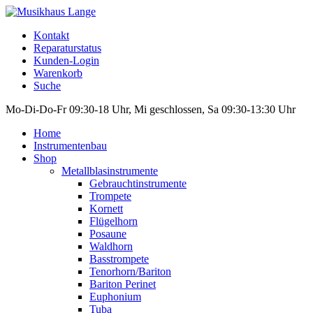
Kontakt
Reparaturstatus
Kunden-Login
Warenkorb
Suche
Mo-Di-Do-Fr 09:30-18 Uhr, Mi geschlossen, Sa 09:30-13:30 Uhr
Home
Instrumentenbau
Shop
Metallblasinstrumente
Gebrauchtinstrumente
Trompete
Kornett
Flügelhorn
Posaune
Waldhorn
Basstrompete
Tenorhorn/Bariton
Bariton Perinet
Euphonium
Tuba