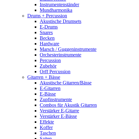
Instrumentenständer
Mundharmonika
Drums + Percussion
Akustische Drumsets
E-Drums
Snares
Becken
Hardware
Marsch / Guggeninstrumente
Orchesterinstrumente
Percussion
Zubehör
Orff Percussion
Gitarren + Bässe
Akustische Gitarren/Bässe
E-Gitarren
E-Bässe
Zupfinstrumente
Combos für Akustik Gitarren
Verstärker E-Gitarre
Verstärker E-Bässe
Effekte
Koffer
Taschen
Saiten