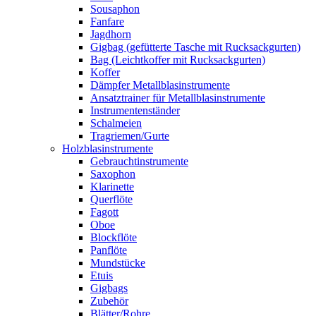
Sousaphon
Fanfare
Jagdhorn
Gigbag (gefütterte Tasche mit Rucksackgurten)
Bag (Leichtkoffer mit Rucksackgurten)
Koffer
Dämpfer Metallblasinstrumente
Ansatztrainer für Metallblasinstrumente
Instrumentenständer
Schalmeien
Tragriemen/Gurte
Holzblasinstrumente
Gebrauchtinstrumente
Saxophon
Klarinette
Querflöte
Fagott
Oboe
Blockflöte
Panflöte
Mundstücke
Etuis
Gigbags
Zubehör
Blätter/Rohre