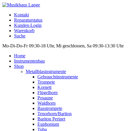
Kontakt
Reparaturstatus
Kunden-Login
Warenkorb
Suche
Mo-Di-Do-Fr 09:30-18 Uhr, Mi geschlossen, Sa 09:30-13:30 Uhr
Home
Instrumentenbau
Shop
Metallblasinstrumente
Gebrauchtinstrumente
Trompete
Kornett
Flügelhorn
Posaune
Waldhorn
Basstrompete
Tenorhorn/Bariton
Bariton Perinet
Euphonium
Tuba