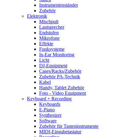
Instrumentenständer
Zubehör
Elektronik
Mischpult
Lautsprecher
Endstufen
Mikrofone
Effekte
Funksysteme
In-Ear Monitoring
Licht
DJ-Equipment
Cases/Racks/Zubehör
Zubehör PA-Technik
Kabel
Handy, Tablet Zubehör
Foto - Video Equipment
Keyboard + Recording
Keyboards
E-Piano
Synthesizer
Software
Zubehör für Tasteninstrumente
MIDI-Eingabetastatur