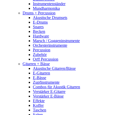
Instrumentenständer
Mundharmonika
Drums + Percussion
Akustische Drumsets
E-Drums
Snares
Becken
Hardware
Marsch / Guggeninstrumente
Orchesterinstrumente
Percussion
Zubehör
Orff Percussion
Gitarren + Bässe
Akustische Gitarren/Bässe
E-Gitarren
E-Bässe
Zupfinstrumente
Combos für Akustik Gitarren
Verstärker E-Gitarre
Verstärker E-Bässe
Effekte
Koffer
Taschen
Saiten